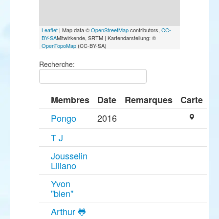
Leaflet
| Map data ©
OpenStreetMap
contributors,
CC-
BY-SA
Mitwirkende, SRTM | Kartendarstellung: ©
OpenTopoMap
(CC-BY-SA)
Recherche:
Membres
Date
Remarques
Carte
Pongo
2016
T J
Jousselin
Liliano
Yvon
"bien"
Arthur 🐸