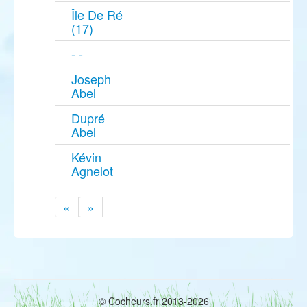
Île De Ré
(17)
- -
Joseph
Abel
Dupré
Abel
Kévin
Agnelot
«
»
© Cocheurs.fr 2013-2026