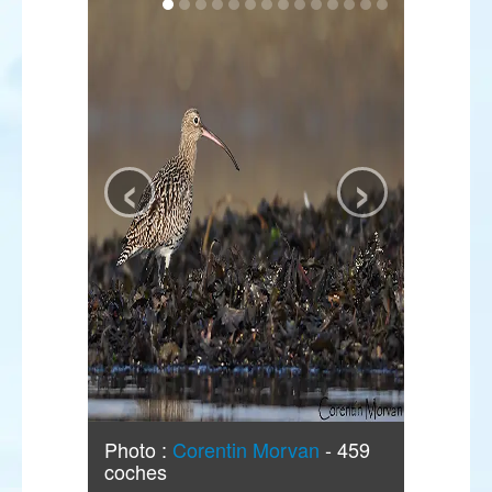
‹
›
Photo :
Corentin Morvan
- 459
coches