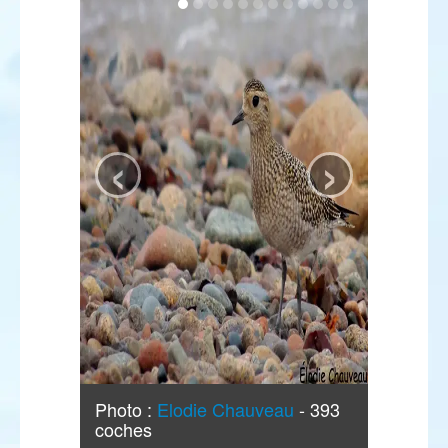
‹
›
Photo :
Elodie Chauveau
- 393
coches