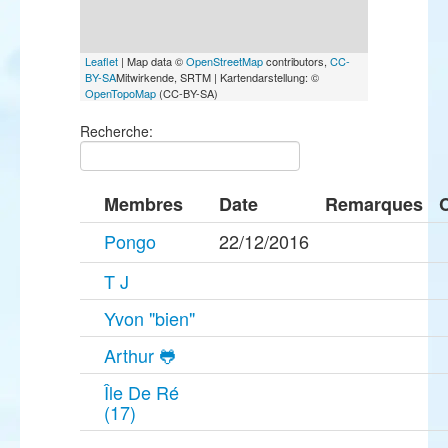
Leaflet
| Map data ©
OpenStreetMap
contributors,
CC-
BY-SA
Mitwirkende, SRTM | Kartendarstellung: ©
OpenTopoMap
(CC-BY-SA)
Recherche:
Membres
Date
Remarques
Pongo
22/12/2016
T J
Yvon "bien"
Arthur 🐸
Île De Ré
(17)