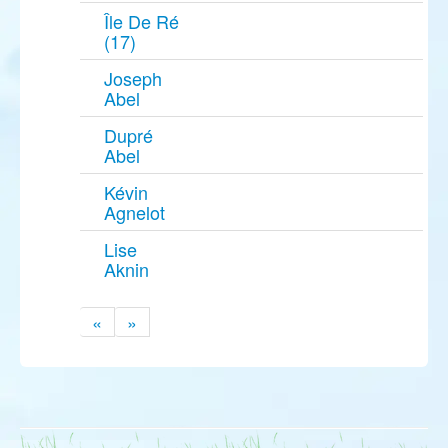
Île De Ré
(17)
Joseph
Abel
Dupré
Abel
Kévin
Agnelot
Lise
Aknin
«
»