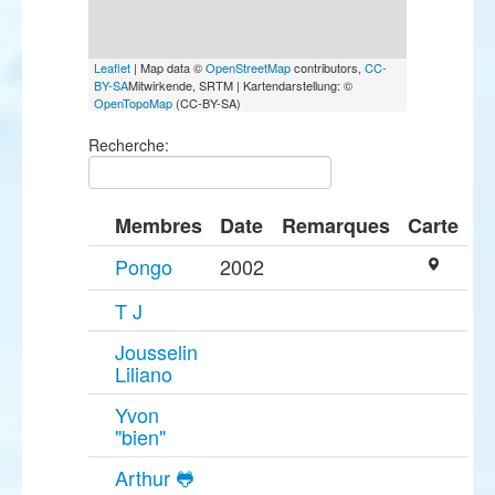
Leaflet
| Map data ©
OpenStreetMap
contributors,
CC-
BY-SA
Mitwirkende, SRTM | Kartendarstellung: ©
OpenTopoMap
(CC-BY-SA)
Recherche:
Membres
Date
Remarques
Carte
Pongo
2002
T J
Jousselin
Liliano
Yvon
"bien"
Arthur 🐸