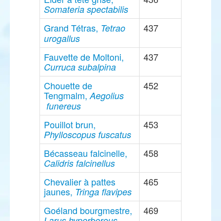
Somateria spectabilis
Grand Tétras,
437
Tetrao
urogallus
Fauvette de Moltoni,
437
Curruca subalpina
Chouette de
452
Tengmalm,
Aegolius
funereus
Pouillot brun,
453
Phylloscopus fuscatus
Bécasseau falcinelle,
458
Calidris falcinellus
Chevalier à pattes
465
jaunes,
Tringa flavipes
Goéland bourgmestre,
469
Larus hyperboreus