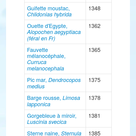
Guifette moustac,
1348
Chlidonias hybrida
Ouette d'Egypte,
1362
Alopochen aegyptiaca
(féral en Fr)
Fauvette
1365
mélanocéphale,
Curruca
melanocephala
Pic mar,
1375
Dendrocopos
medius
Barge rousse,
1378
Limosa
lapponica
Gorgebleue à miroir,
1381
Luscinia svecica
Sterne naine,
1385
Sternula