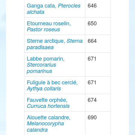
Ganga cata,
646
Pterocles
alchata
Etourneau roselin,
650
Pastor roseus
Sterne arctique,
664
Sterna
paradisaea
Labbe pomarin,
671
Stercorarius
pomarinus
Fuligule à bec cerclé,
671
Aythya collaris
Fauvette orphée,
674
Curruca hortensis
Alouette calandre,
690
Melanocorypha
calandra