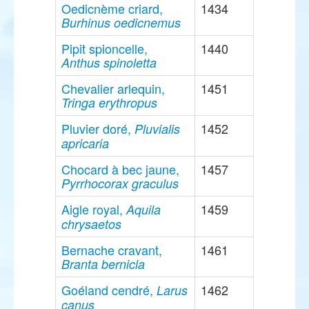
Oedicnème criard,
1434
Burhinus oedicnemus
Pipit spioncelle,
1440
Anthus spinoletta
Chevalier arlequin,
1451
Tringa erythropus
Pluvier doré,
1452
Pluvialis
apricaria
Chocard à bec jaune,
1457
Pyrrhocorax graculus
Aigle royal,
1459
Aquila
chrysaetos
Bernache cravant,
1461
Branta bernicla
Goéland cendré,
1462
Larus
canus