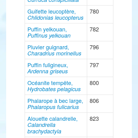
Guifette leucoptère,
780
Chlidonias leucopterus
Puffin yelkouan,
782
Puffinus yelkouan
Pluvier guignard,
796
Charadrius morinellus
Puffin fuligineux,
797
Ardenna griseus
Océanite tempête,
800
Hydrobates pelagicus
Phalarope à bec large,
806
Phalaropus fulicarius
Alouette calandrelle,
823
Calandrella
brachydactyla