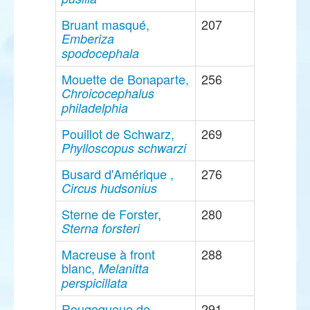
Bruant masqué,
207
Emberiza
spodocephala
Mouette de Bonaparte,
256
Chroicocephalus
philadelphia
Pouillot de Schwarz,
269
Phylloscopus schwarzi
Busard d'Amérique ,
276
Circus hudsonius
Sterne de Forster,
280
Sterna forsteri
Macreuse à front
288
blanc,
Melanitta
perspicillata
Rougequeue de
291