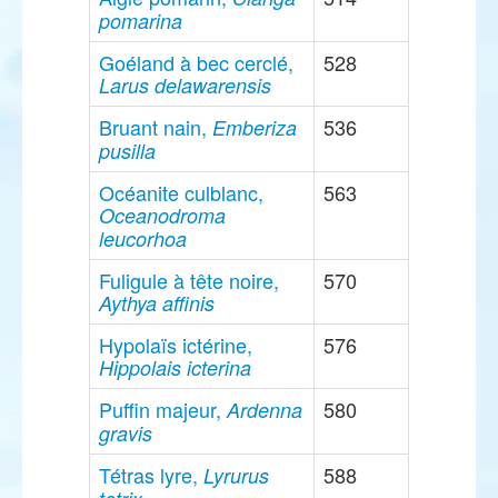
pomarina
Goéland à bec cerclé,
528
Larus delawarensis
Bruant nain,
536
Emberiza
pusilla
Océanite culblanc,
563
Oceanodroma
leucorhoa
Fuligule à tête noire,
570
Aythya affinis
Hypolaïs ictérine,
576
Hippolais icterina
Puffin majeur,
580
Ardenna
gravis
Tétras lyre,
588
Lyrurus