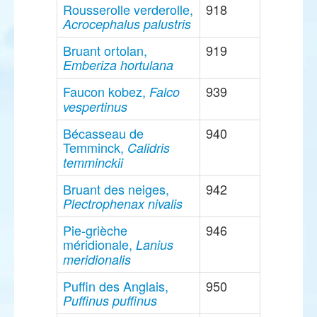
Rousserolle verderolle,
918
Acrocephalus palustris
Bruant ortolan,
919
Emberiza hortulana
Faucon kobez,
939
Falco
vespertinus
Bécasseau de
940
Temminck,
Calidris
temminckii
Bruant des neiges,
942
Plectrophenax nivalis
Pie-grièche
946
méridionale,
Lanius
meridionalis
Puffin des Anglais,
950
Puffinus puffinus