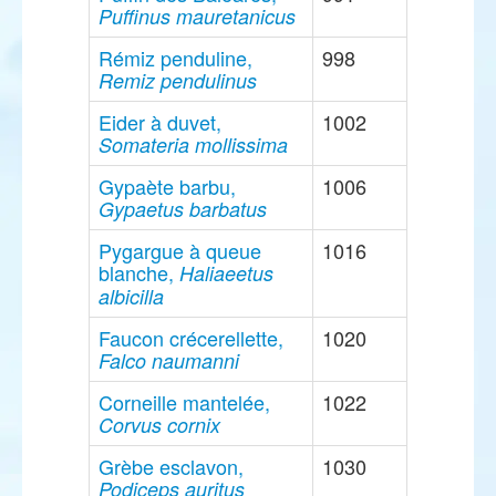
Puffinus mauretanicus
Rémiz penduline,
998
Remiz pendulinus
Eider à duvet,
1002
Somateria mollissima
Gypaète barbu,
1006
Gypaetus barbatus
Pygargue à queue
1016
blanche,
Haliaeetus
albicilla
Faucon crécerellette,
1020
Falco naumanni
Corneille mantelée,
1022
Corvus cornix
Grèbe esclavon,
1030
Podiceps auritus