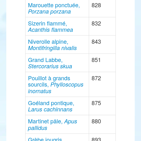
Marouette ponctuée,
828
Porzana porzana
Sizerin flammé,
832
Acanthis flammea
Niverolle alpine,
843
Montifringilla nivalis
Grand Labbe,
851
Stercorarius skua
Pouillot à grands
872
sourcils,
Phylloscopus
inornatus
Goéland pontique,
875
Larus cachinnans
Martinet pâle,
880
Apus
pallidus
Grèbe jougris,
893