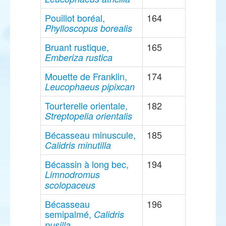
Pouillot boréal,
164
Phylloscopus borealis
Bruant rustique,
165
Emberiza rustica
Mouette de Franklin,
174
Leucophaeus pipixcan
Tourterelle orientale,
182
Streptopelia orientalis
Bécasseau minuscule,
185
Calidris minutilla
Bécassin à long bec,
194
Limnodromus
scolopaceus
Bécasseau
196
semipalmé,
Calidris
pusilla