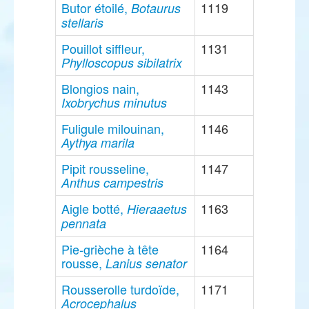
Butor étoilé,
1119
Botaurus
stellaris
Pouillot siffleur,
1131
Phylloscopus sibilatrix
Blongios nain,
1143
Ixobrychus minutus
Fuligule milouinan,
1146
Aythya marila
Pipit rousseline,
1147
Anthus campestris
Aigle botté,
1163
Hieraaetus
pennata
Pie-grièche à tête
1164
rousse,
Lanius senator
Rousserolle turdoïde,
1171
Acrocephalus