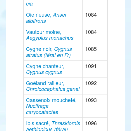
cia
Oie rieuse,
1084
Anser
albifrons
Vautour moine,
1084
Aegypius monachus
Cygne noir,
1085
Cygnus
atratus (féral en Fr)
Cygne chanteur,
1091
Cygnus cygnus
Goéland railleur,
1092
Chroicocephalus genei
Cassenoix moucheté,
1093
Nucifraga
caryocatactes
Ibis sacré,
1096
Threskiornis
aethiopicus (féral)