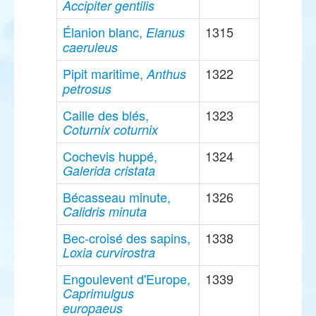
Accipiter gentilis
Élanion blanc,
1315
Elanus
caeruleus
Pipit maritime,
1322
Anthus
petrosus
Caille des blés,
1323
Coturnix coturnix
Cochevis huppé,
1324
Galerida cristata
Bécasseau minute,
1326
Calidris minuta
Bec-croisé des sapins,
1338
Loxia curvirostra
Engoulevent d'Europe,
1339
Caprimulgus
europaeus