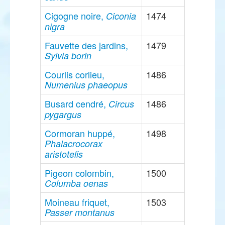
Cigogne noire,
1474
Ciconia
nigra
Fauvette des jardins,
1479
Sylvia borin
Courlis corlieu,
1486
Numenius phaeopus
Busard cendré,
1486
Circus
pygargus
Cormoran huppé,
1498
Phalacrocorax
aristotelis
Pigeon colombin,
1500
Columba oenas
Moineau friquet,
1503
Passer montanus