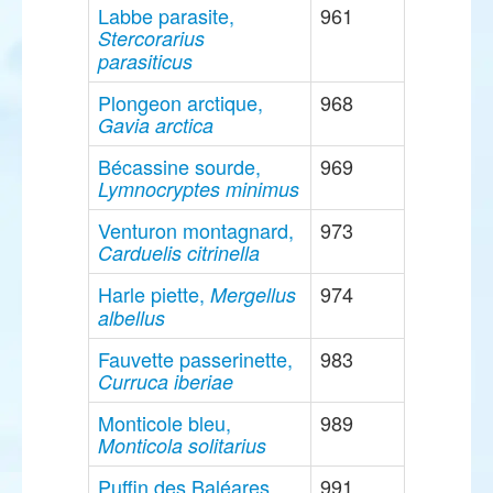
Labbe parasite,
961
Stercorarius
parasiticus
Plongeon arctique,
968
Gavia arctica
Bécassine sourde,
969
Lymnocryptes minimus
Venturon montagnard,
973
Carduelis citrinella
Harle piette,
974
Mergellus
albellus
Fauvette passerinette,
983
Curruca iberiae
Monticole bleu,
989
Monticola solitarius
Puffin des Baléares,
991