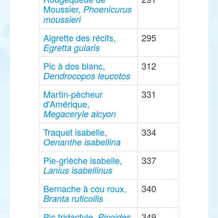
Moussier,
Phoenicurus
moussieri
Aigrette des récifs,
295
Egretta gularis
Pic à dos blanc,
312
Dendrocopos leucotos
Martin-pêcheur
331
d'Amérique,
Megaceryle alcyon
Traquet isabelle,
334
Oenanthe isabellina
Pie-grièche isabelle,
337
Lanius isabellinus
Bernache à cou roux,
340
Branta ruficollis
Pic tridactyle,
349
Picoides