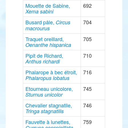
Mouette de Sabine,
692
Xema sabini
Busard pâle,
704
Circus
macrourus
Traquet oreillard,
705
Oenanthe hispanica
Pipit de Richard,
710
Anthus richardi
Phalarope à bec étroit,
716
Phalaropus lobatus
Etourneau unicolore,
745
Sturnus unicolor
Chevalier stagnatile,
746
Tringa stagnatilis
Fauvette à lunettes,
759
Curruca conspicillata