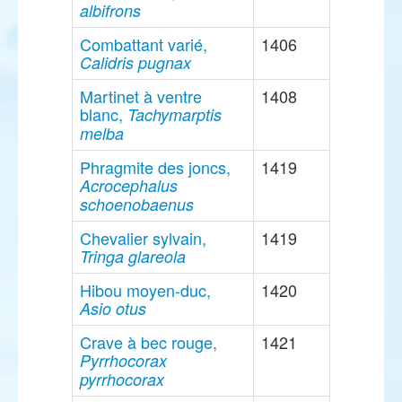
albifrons
Combattant varié,
1406
Calidris pugnax
Martinet à ventre
1408
blanc,
Tachymarptis
melba
Phragmite des joncs,
1419
Acrocephalus
schoenobaenus
Chevalier sylvain,
1419
Tringa glareola
Hibou moyen-duc,
1420
Asio otus
Crave à bec rouge,
1421
Pyrrhocorax
pyrrhocorax