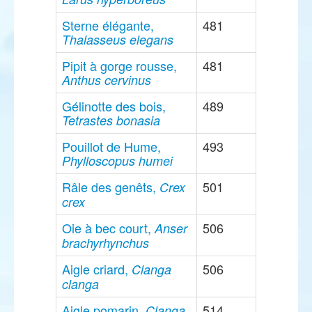
Sterne élégante,
481
Thalasseus elegans
Pipit à gorge rousse,
481
Anthus cervinus
Gélinotte des bois,
489
Tetrastes bonasia
Pouillot de Hume,
493
Phylloscopus humei
Râle des genêts,
501
Crex
crex
Oie à bec court,
506
Anser
brachyrhynchus
Aigle criard,
506
Clanga
clanga
Aigle pomarin,
514
Clanga