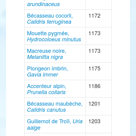
arundinaceus
Bécasseau cocorli,
1172
Calidris ferruginea
Mouette pygmée,
1173
Hydrocoloeus minutus
Macreuse noire,
1173
Melanitta nigra
Plongeon imbrin,
1175
Gavia immer
Accenteur alpin,
1186
Prunella collaris
Bécasseau maubèche,
1201
Calidris canutus
Guillemot de Troïl,
1203
Uria
aalge