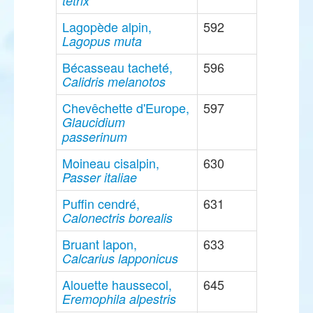
tetrix
Lagopède alpin,
592
Lagopus muta
Bécasseau tacheté,
596
Calidris melanotos
Chevêchette d'Europe,
597
Glaucidium
passerinum
Moineau cisalpin,
630
Passer italiae
Puffin cendré,
631
Calonectris borealis
Bruant lapon,
633
Calcarius lapponicus
Alouette haussecol,
645
Eremophila alpestris