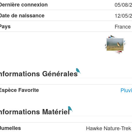
Dernière connexion
05/08/
Date de naissance
12/05/
Pays
France
nformations Générales
Espèce Favorite
Pluv
nformations Matériel
Jumelles
Hawke Nature-Trek