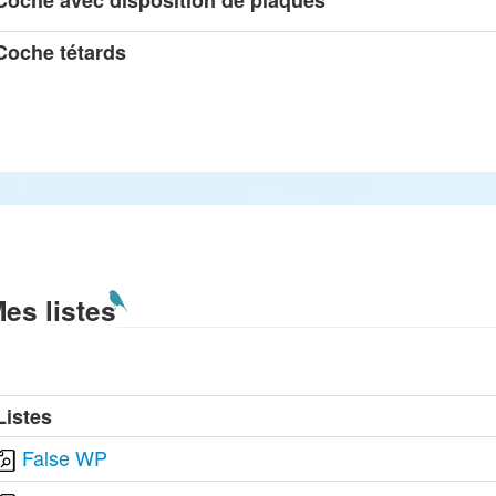
Coche avec disposition de plaques
Coche tétards
es listes
Listes
False WP