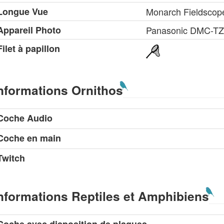
Longue Vue
Monarch Fieldsco
Appareil Photo
Panasonic DMC-T
Filet à papillon
nformations Ornithos
Coche Audio
Coche en main
Twitch
nformations Reptiles et Amphibiens