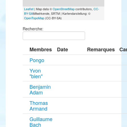
Leaflet
| Map data ©
OpenStreetMap
contributors,
CC-
BY-SA
Mitwirkende, SRTM | Kartendarstellung: ©
OpenTopoMap
(CC-BY-SA)
Recherche:
Membres
Date
Remarques
Ca
Pongo
Yvon
"bien"
Benjamin
Adam
Thomas
Armand
Guillaume
Bach