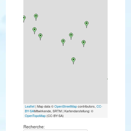
Leaflet
| Map data ©
OpenStreetMap
contributors,
CC-
BY-SA
Mitwirkende, SRTM | Kartendarstellung: ©
OpenTopoMap
(CC-BY-SA)
Recherche: