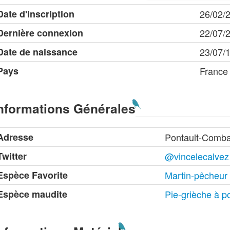
Date d'inscription
26/02/
Dernière connexion
22/07/
Date de naissance
23/07/
Pays
France
nformations Générales
Adresse
Pontault-Comba
Twitter
@vincelecalvez
Espèce Favorite
Martin-pêcheur
Espèce maudite
Pie-grièche à po