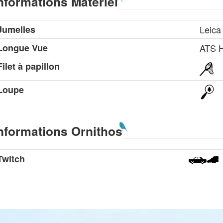
nformations Matériel
Jumelles
Leica
Longue Vue
ATS 
Filet à papillon
Loupe
nformations Ornithos
Twitch