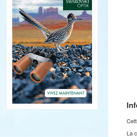
In
Cett
La c