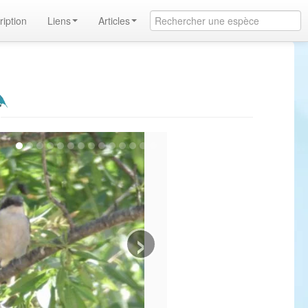
ription
Liens
Articles
r
›