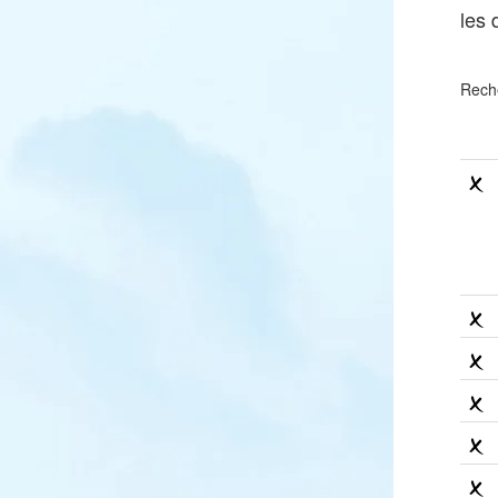
les
Rech