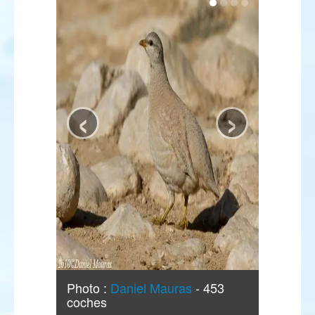
‹
›
Photo :
Daniel Mauras
- 453
coches