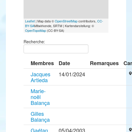
Leaflet
| Map data ©
OpenStreetMap
contributors,
CC-
BY-SA
Mitwirkende, SRTM | Kartendarstellung: ©
OpenTopoMap
(CC-BY-SA)
Recherche:
Membres
Date
Remarques
Car
Jacques
14/01/2024
Artieda
Marie-
noël
Balança
Gilles
Balança
Gaétan
05/04/2003