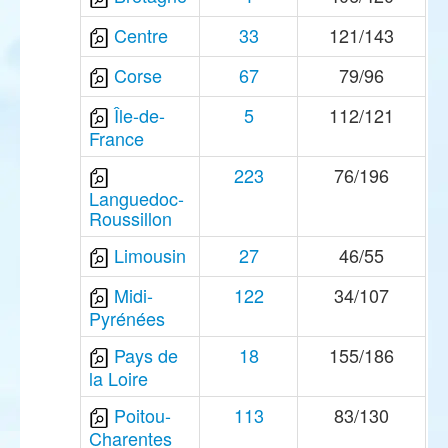
Centre
33
121/143
Corse
67
79/96
Île-de-
5
112/121
France
223
76/196
Languedoc-
Roussillon
Limousin
27
46/55
Midi-
122
34/107
Pyrénées
Pays de
18
155/186
la Loire
Poitou-
113
83/130
Charentes