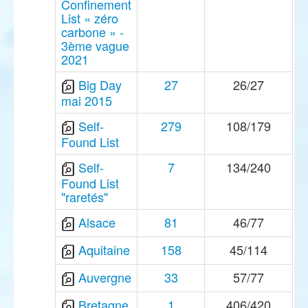
Confinement
List « zéro
carbone » -
3ème vague
2021
Big Day
27
26/27
mai 2015
Self-
279
108/179
Found List
Self-
7
134/240
Found List
"raretés"
Alsace
81
46/77
Aquitaine
158
45/114
Auvergne
33
57/77
Bretagne
1
406/420