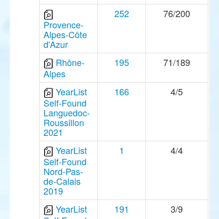
252
76/200
Provence-
Alpes-Côte
d'Azur
Rhône-
195
71/189
Alpes
YearList
166
4/5
Self-Found
Languedoc-
Roussillon
2021
YearList
1
4/4
Self-Found
Nord-Pas-
de-Calais
2019
YearList
191
3/9