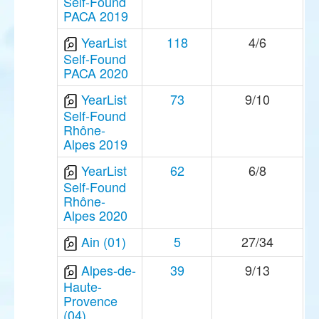
Self-Found
PACA 2019
YearList
118
4/6
Self-Found
PACA 2020
YearList
73
9/10
Self-Found
Rhône-
Alpes 2019
YearList
62
6/8
Self-Found
Rhône-
Alpes 2020
Ain (01)
5
27/34
Alpes-de-
39
9/13
Haute-
Provence
(04)