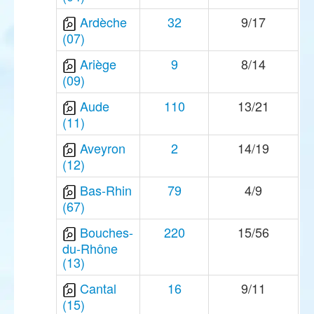
Ardèche
32
9/17
(07)
Ariège
9
8/14
(09)
Aude
110
13/21
(11)
Aveyron
2
14/19
(12)
Bas-Rhin
79
4/9
(67)
Bouches-
220
15/56
du-Rhône
(13)
Cantal
16
9/11
(15)