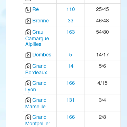
Ré
110
25/45
Brenne
33
46/48
Crau
163
54/80
Camargue
Alpilles
Dombes
5
14/17
Grand
14
5/6
Bordeaux
Grand
166
4/15
Lyon
Grand
131
3/4
Marseille
Grand
166
2/8
Montpellier