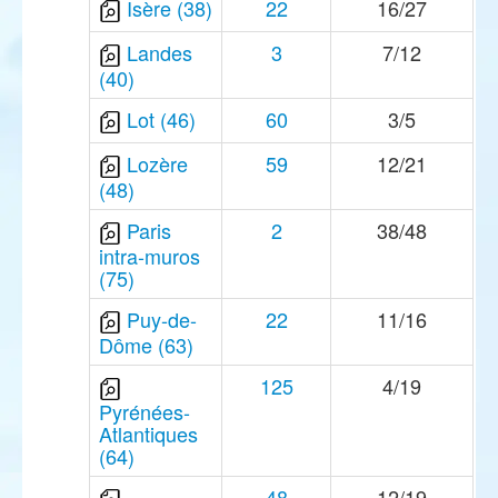
Isère (38)
22
16/27
Landes
3
7/12
(40)
Lot (46)
60
3/5
Lozère
59
12/21
(48)
Paris
2
38/48
intra-muros
(75)
Puy-de-
22
11/16
Dôme (63)
125
4/19
Pyrénées-
Atlantiques
(64)
48
12/19