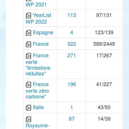
WP 2021
YearList
113
97/131
WP 2022
Espagne
4
123/139
France
322
589/2449
France
271
17/267
verte
"émissions
réduites"
France
196
41/227
verte zéro
carbone"
Italie
1
43/50
87
14/39
Royaume-