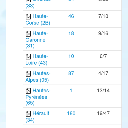
(33)
Haute-
46
7/10
Corse (2B)
Haute-
18
9/16
Garonne
(31)
Haute-
10
6/7
Loire (43)
Hautes-
87
4/17
Alpes (05)
Hautes-
1
13/14
Pyrénées
(65)
Hérault
180
19/47
(34)