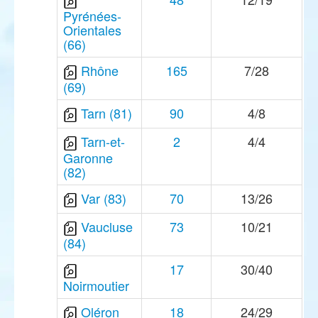
Pyrénées-
Orientales
(66)
Rhône
165
7/28
(69)
Tarn (81)
90
4/8
Tarn-et-
2
4/4
Garonne
(82)
Var (83)
70
13/26
Vaucluse
73
10/21
(84)
17
30/40
Noirmoutier
Oléron
18
24/29