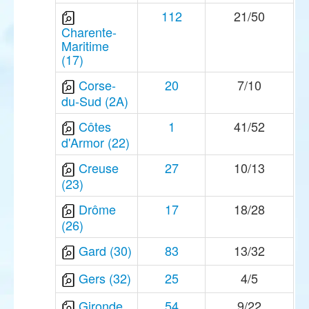
112
21/50
Charente-
Maritime
(17)
Corse-
20
7/10
du-Sud (2A)
Côtes
1
41/52
d'Armor (22)
Creuse
27
10/13
(23)
Drôme
17
18/28
(26)
Gard (30)
83
13/32
Gers (32)
25
4/5
Gironde
54
9/22