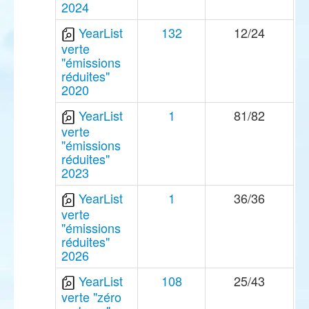
2024
YearList
132
12/24
verte
"émissions
réduites"
2020
YearList
1
81/82
verte
"émissions
réduites"
2023
YearList
1
36/36
verte
"émissions
réduites"
2026
YearList
108
25/43
verte "zéro