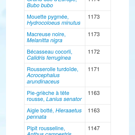
Bubo bubo
Mouette pygmée,
1173
Hydrocoloeus minutus
Macreuse noire,
1173
Melanitta nigra
Bécasseau cocorli,
1172
Calidris ferruginea
Rousserolle turdoïde,
1171
Acrocephalus
arundinaceus
Pie-grièche à tête
1163
rousse,
Lanius senator
Aigle botté,
1163
Hieraaetus
pennata
Pipit rousseline,
1147
Anthus campestris