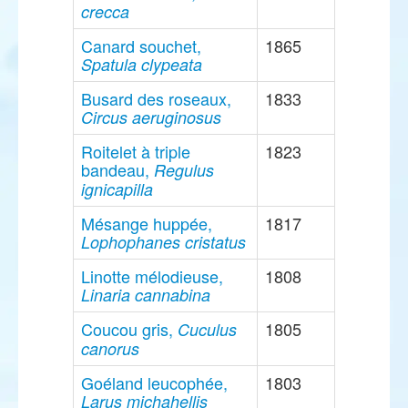
crecca
Canard souchet,
1865
Spatula clypeata
Busard des roseaux,
1833
Circus aeruginosus
Roitelet à triple
1823
bandeau,
Regulus
ignicapilla
Mésange huppée,
1817
Lophophanes cristatus
Linotte mélodieuse,
1808
Linaria cannabina
Coucou gris,
1805
Cuculus
canorus
Goéland leucophée,
1803
Larus michahellis