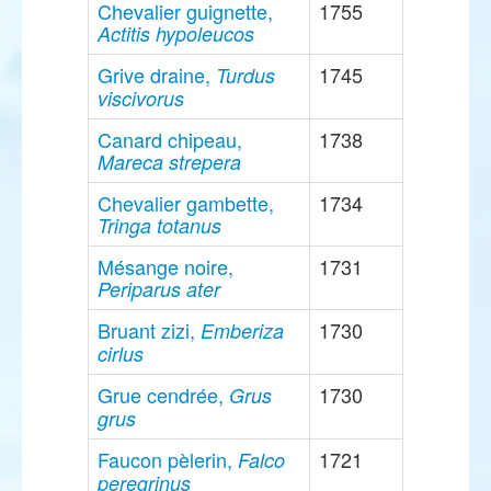
Chevalier guignette,
1755
Actitis hypoleucos
Grive draine,
1745
Turdus
viscivorus
Canard chipeau,
1738
Mareca strepera
Chevalier gambette,
1734
Tringa totanus
Mésange noire,
1731
Periparus ater
Bruant zizi,
1730
Emberiza
cirlus
Grue cendrée,
1730
Grus
grus
Faucon pèlerin,
1721
Falco
peregrinus