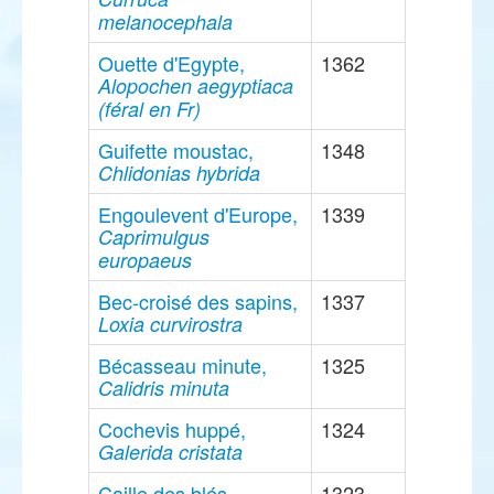
melanocephala
Ouette d'Egypte,
1362
Alopochen aegyptiaca
(féral en Fr)
Guifette moustac,
1348
Chlidonias hybrida
Engoulevent d'Europe,
1339
Caprimulgus
europaeus
Bec-croisé des sapins,
1337
Loxia curvirostra
Bécasseau minute,
1325
Calidris minuta
Cochevis huppé,
1324
Galerida cristata
Caille des blés,
1323