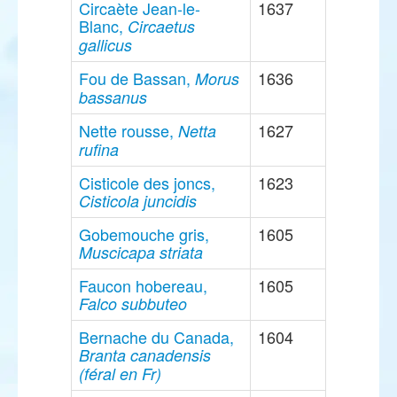
Circaète Jean-le-
1637
Blanc,
Circaetus
gallicus
Fou de Bassan,
1636
Morus
bassanus
Nette rousse,
1627
Netta
rufina
Cisticole des joncs,
1623
Cisticola juncidis
Gobemouche gris,
1605
Muscicapa striata
Faucon hobereau,
1605
Falco subbuteo
Bernache du Canada,
1604
Branta canadensis
(féral en Fr)