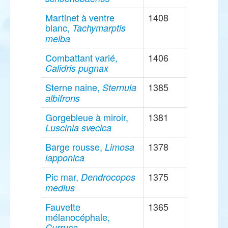
Martinet à ventre
1408
blanc,
Tachymarptis
melba
Combattant varié,
1406
Calidris pugnax
Sterne naine,
1385
Sternula
albifrons
Gorgebleue à miroir,
1381
Luscinia svecica
Barge rousse,
1378
Limosa
lapponica
Pic mar,
1375
Dendrocopos
medius
Fauvette
1365
mélanocéphale,
Curruca