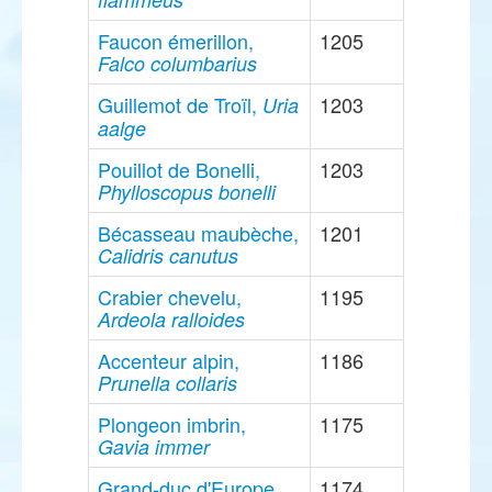
Faucon émerillon,
1205
Falco columbarius
Guillemot de Troïl,
1203
Uria
aalge
Pouillot de Bonelli,
1203
Phylloscopus bonelli
Bécasseau maubèche,
1201
Calidris canutus
Crabier chevelu,
1195
Ardeola ralloides
Accenteur alpin,
1186
Prunella collaris
Plongeon imbrin,
1175
Gavia immer
Grand-duc d'Europe,
1174