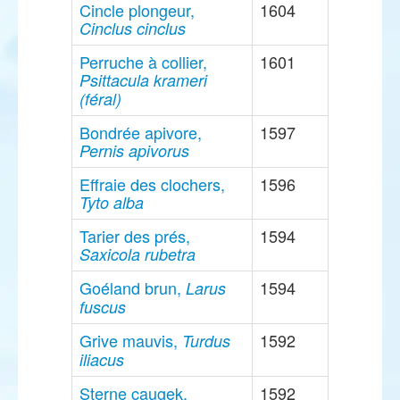
Cincle plongeur,
1604
Cinclus cinclus
Perruche à collier,
1601
Psittacula krameri
(féral)
Bondrée apivore,
1597
Pernis apivorus
Effraie des clochers,
1596
Tyto alba
Tarier des prés,
1594
Saxicola rubetra
Goéland brun,
1594
Larus
fuscus
Grive mauvis,
1592
Turdus
iliacus
Sterne caugek,
1592