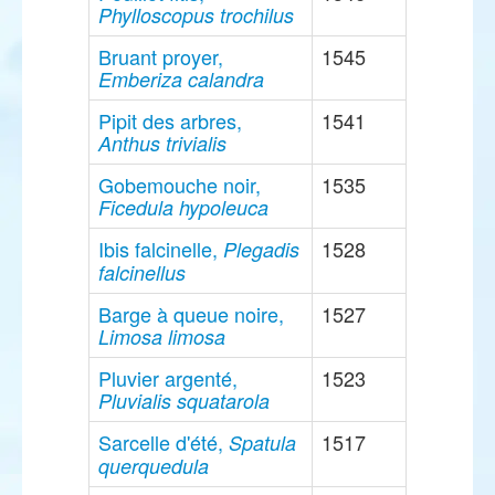
Phylloscopus trochilus
Bruant proyer,
1545
Emberiza calandra
Pipit des arbres,
1541
Anthus trivialis
Gobemouche noir,
1535
Ficedula hypoleuca
Ibis falcinelle,
1528
Plegadis
falcinellus
Barge à queue noire,
1527
Limosa limosa
Pluvier argenté,
1523
Pluvialis squatarola
Sarcelle d'été,
1517
Spatula
querquedula