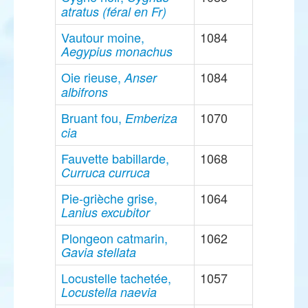
atratus (féral en Fr)
Vautour moine,
1084
Aegypius monachus
Oie rieuse,
1084
Anser
albifrons
Bruant fou,
1070
Emberiza
cia
Fauvette babillarde,
1068
Curruca curruca
Pie-grièche grise,
1064
Lanius excubitor
Plongeon catmarin,
1062
Gavia stellata
Locustelle tachetée,
1057
Locustella naevia