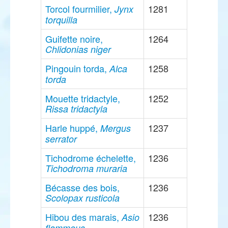
Torcol fourmilier,
1281
Jynx
torquilla
Guifette noire,
1264
Chlidonias niger
Pingouin torda,
1258
Alca
torda
Mouette tridactyle,
1252
Rissa tridactyla
Harle huppé,
1237
Mergus
serrator
Tichodrome échelette,
1236
Tichodroma muraria
Bécasse des bois,
1236
Scolopax rusticola
Hibou des marais,
1236
Asio
flammeus