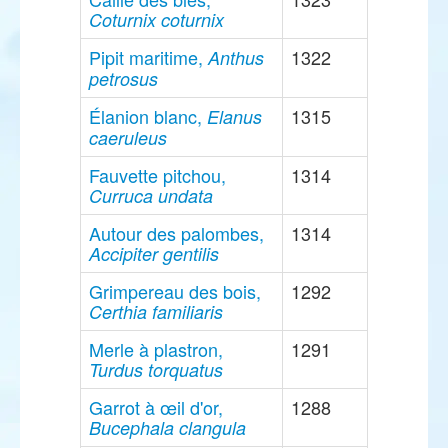
Coturnix coturnix
Pipit maritime,
1322
Anthus
petrosus
Élanion blanc,
1315
Elanus
caeruleus
Fauvette pitchou,
1314
Curruca undata
Autour des palombes,
1314
Accipiter gentilis
Grimpereau des bois,
1292
Certhia familiaris
Merle à plastron,
1291
Turdus torquatus
Garrot à œil d'or,
1288
Bucephala clangula