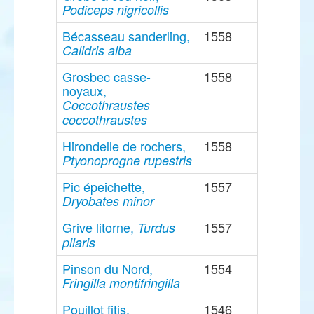
Podiceps nigricollis
Bécasseau sanderling,
1558
Calidris alba
Grosbec casse-
1558
noyaux,
Coccothraustes
coccothraustes
Hirondelle de rochers,
1558
Ptyonoprogne rupestris
Pic épeichette,
1557
Dryobates minor
Grive litorne,
1557
Turdus
pilaris
Pinson du Nord,
1554
Fringilla montifringilla
Pouillot fitis,
1546