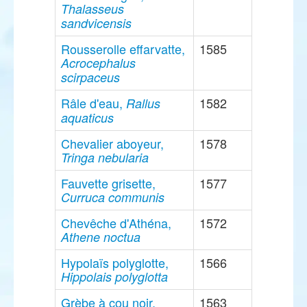
Thalasseus
sandvicensis
Rousserolle effarvatte,
1585
Acrocephalus
scirpaceus
Râle d'eau,
1582
Rallus
aquaticus
Chevalier aboyeur,
1578
Tringa nebularia
Fauvette grisette,
1577
Curruca communis
Chevêche d'Athéna,
1572
Athene noctua
Hypolaïs polyglotte,
1566
Hippolais polyglotta
Grèbe à cou noir,
1563