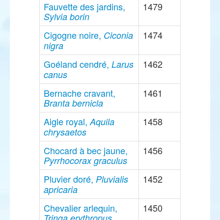
Fauvette des jardins,
1479
Sylvia borin
Cigogne noire,
1474
Ciconia
nigra
Goéland cendré,
1462
Larus
canus
Bernache cravant,
1461
Branta bernicla
Aigle royal,
1458
Aquila
chrysaetos
Chocard à bec jaune,
1456
Pyrrhocorax graculus
Pluvier doré,
1452
Pluvialis
apricaria
Chevalier arlequin,
1450
Tringa erythropus