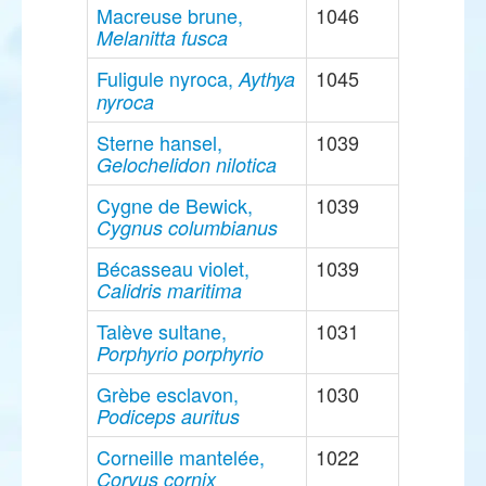
Macreuse brune,
1046
Melanitta fusca
Fuligule nyroca,
1045
Aythya
nyroca
Sterne hansel,
1039
Gelochelidon nilotica
Cygne de Bewick,
1039
Cygnus columbianus
Bécasseau violet,
1039
Calidris maritima
Talève sultane,
1031
Porphyrio porphyrio
Grèbe esclavon,
1030
Podiceps auritus
Corneille mantelée,
1022
Corvus cornix