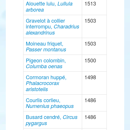
Alouette lulu,
1513
Lullula
arborea
Gravelot à collier
1503
interrompu,
Charadrius
alexandrinus
Moineau friquet,
1503
Passer montanus
Pigeon colombin,
1500
Columba oenas
Cormoran huppé,
1498
Phalacrocorax
aristotelis
Courlis corlieu,
1486
Numenius phaeopus
Busard cendré,
1486
Circus
pygargus