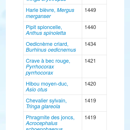
Harle bièvre,
1449
Mergus
merganser
Pipit spioncelle,
1440
Anthus spinoletta
Oedicnème criard,
1434
Burhinus oedicnemus
Crave à bec rouge,
1421
Pyrrhocorax
pyrrhocorax
Hibou moyen-duc,
1420
Asio otus
Chevalier sylvain,
1419
Tringa glareola
Phragmite des joncs,
1419
Acrocephalus
schoenobaenus