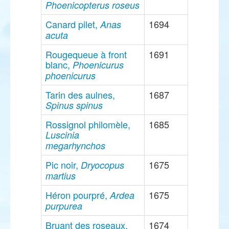
Phoenicopterus roseus
Canard pilet,
1694
Anas
acuta
Rougequeue à front
1691
blanc,
Phoenicurus
phoenicurus
Tarin des aulnes,
1687
Spinus spinus
Rossignol philomèle,
1685
Luscinia
megarhynchos
Pic noir,
1675
Dryocopus
martius
Héron pourpré,
1675
Ardea
purpurea
Bruant des roseaux,
1674