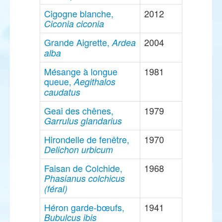
Cigogne blanche,
2012
Ciconia ciconia
Grande Aigrette,
2004
Ardea
alba
Mésange à longue
1981
queue,
Aegithalos
caudatus
Geai des chênes,
1979
Garrulus glandarius
Hirondelle de fenêtre,
1970
Delichon urbicum
Faisan de Colchide,
1968
Phasianus colchicus
(féral)
Héron garde-bœufs,
1941
Bubulcus ibis