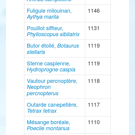
Fuligule milouinan,
1146
Aythya marila
Pouillot siffleur,
1131
Phylloscopus sibilatrix
Butor étoilé,
1119
Botaurus
stellaris
Sterne caspienne,
1119
Hydroprogne caspia
Vautour percnoptère,
1118
Neophron
percnopterus
Outarde canepetière,
1117
Tetrax tetrax
Mésange boréale,
1110
Poecile montanus