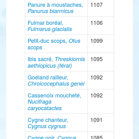
Panure à moustaches,
1107
Panurus biarmicus
Fulmar boréal,
1106
Fulmarus glacialis
Petit-duc scops,
1099
Otus
scops
Ibis sacré,
1095
Threskiornis
aethiopicus (féral)
Goéland railleur,
1092
Chroicocephalus genei
Cassenoix moucheté,
1092
Nucifraga
caryocatactes
Cygne chanteur,
1091
Cygnus cygnus
Cygne noir,
1085
Cygnus