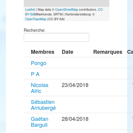
Leaflet
| Map data ©
OpenStreetMap
contributors,
CC-
BY-SA
Mitwirkende, SRTM | Kartendarstellung: ©
OpenTopoMap
(CC-BY-SA)
Recherche:
Membres
Date
Remarques
Ca
Pongo
P A
Nicolas
23/04/2018
Alric
Sébastien
Arriubergé
Gaétan
28/04/2018
Barguil