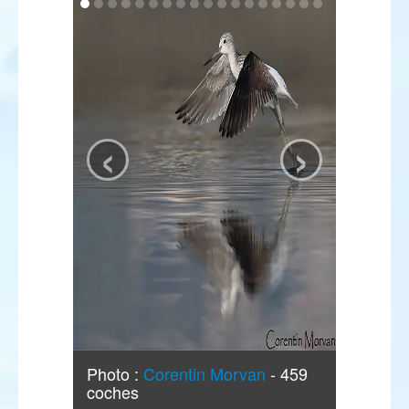
‹
›
Photo :
Corentin Morvan
- 459
coches