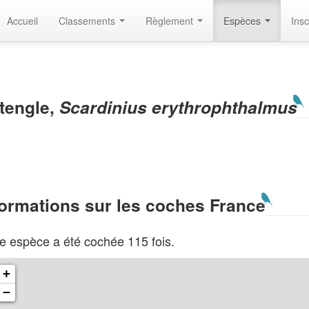
Accueil
Classements
Règlement
Espèces
Insc
tengle,
Scardinius erythrophthalmus
formations sur les coches France
e espèce a été cochée 115 fois.
+
−