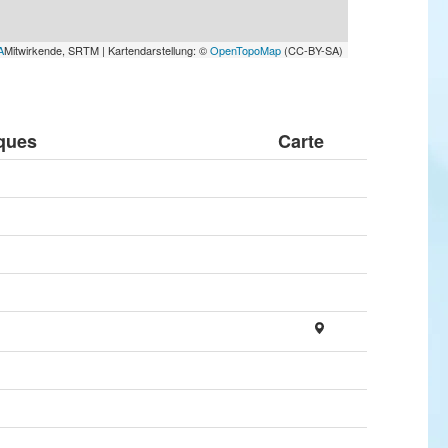
A
Mitwirkende, SRTM | Kartendarstellung: ©
OpenTopoMap
(CC-BY-SA)
ques
Carte