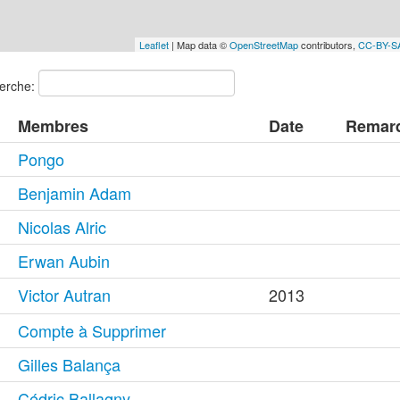
Leaflet
| Map data ©
OpenStreetMap
contributors,
CC-BY-S
erche:
Membres
Date
Remar
Pongo
Benjamin Adam
Nicolas Alric
Erwan Aubin
Victor Autran
2013
Compte à Supprimer
Gilles Balança
Cédric Ballagny