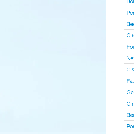
Bo
Pe
Bé
Ci
Fo
Ne
Cis
Fa
Go
Ci
Be
Per