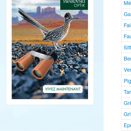
Mé
Gal
Fa
Fau
Sit
Be
Ve
Pi
Tar
Gr
Gr
Ep