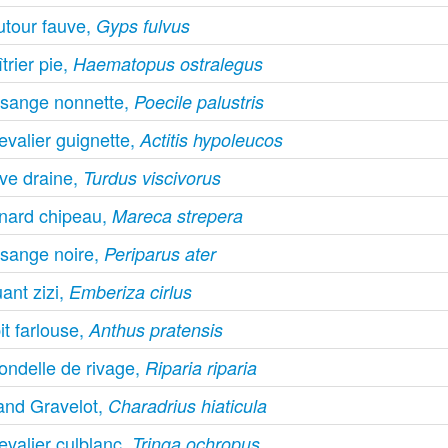
utour fauve,
Gyps fulvus
trier pie,
Haematopus ostralegus
sange nonnette,
Poecile palustris
evalier guignette,
Actitis hypoleucos
ive draine,
Turdus viscivorus
nard chipeau,
Mareca strepera
sange noire,
Periparus ater
ant zizi,
Emberiza cirlus
it farlouse,
Anthus pratensis
ondelle de rivage,
Riparia riparia
and Gravelot,
Charadrius hiaticula
evalier culblanc,
Tringa ochropus