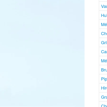
Va
Huî
Mé
Ch
Gr
Ca
Mé
Bru
Pip
Hir
Gr
Ch