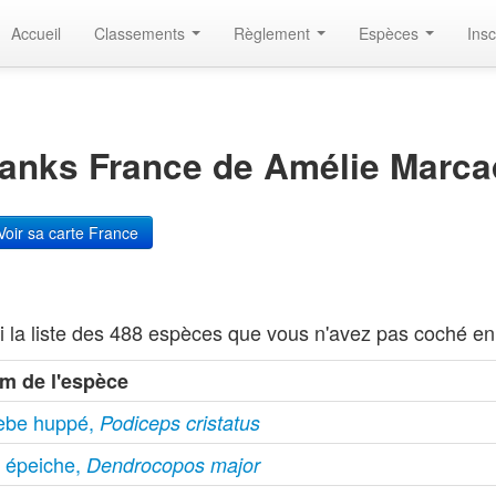
Accueil
Classements
Règlement
Espèces
Insc
anks France de Amélie Marca
oir sa carte France
i la liste des 488 espèces que vous n'avez pas coché en
m de l'espèce
èbe huppé,
Podiceps cristatus
c épeiche,
Dendrocopos major