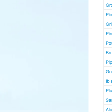
Gr
Pic
Gri
Pi
Pou
Br
Pip
Go
Ibi
Plu
Sar
Alo