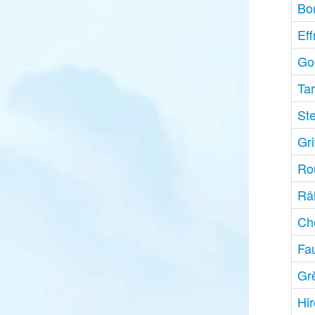
Bo
Eff
Go
Tar
St
Gr
Rou
Râ
Ch
Fau
Gr
Hi