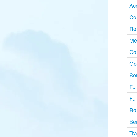
Ac
Co
Roi
Mé
Co
Go
Ser
Ful
Ful
Ro
Be
Tr