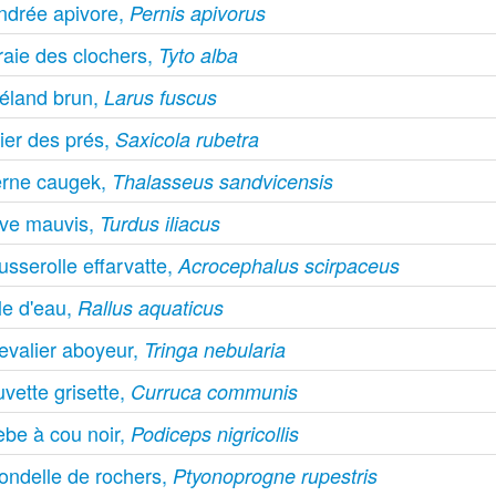
ndrée apivore,
Pernis apivorus
raie des clochers,
Tyto alba
éland brun,
Larus fuscus
ier des prés,
Saxicola rubetra
erne caugek,
Thalasseus sandvicensis
ive mauvis,
Turdus iliacus
sserolle effarvatte,
Acrocephalus scirpaceus
le d'eau,
Rallus aquaticus
evalier aboyeur,
Tringa nebularia
vette grisette,
Curruca communis
èbe à cou noir,
Podiceps nigricollis
rondelle de rochers,
Ptyonoprogne rupestris