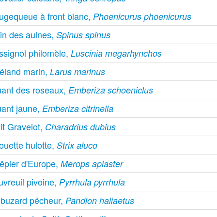
ugequeue à front blanc,
Phoenicurus phoenicurus
rin des aulnes,
Spinus spinus
ssignol philomèle,
Luscinia megarhynchos
éland marin,
Larus marinus
uant des roseaux,
Emberiza schoeniclus
uant jaune,
Emberiza citrinella
it Gravelot,
Charadrius dubius
ouette hulotte,
Strix aluco
êpier d'Europe,
Merops apiaster
vreuil pivoine,
Pyrrhula pyrrhula
lbuzard pêcheur,
Pandion haliaetus