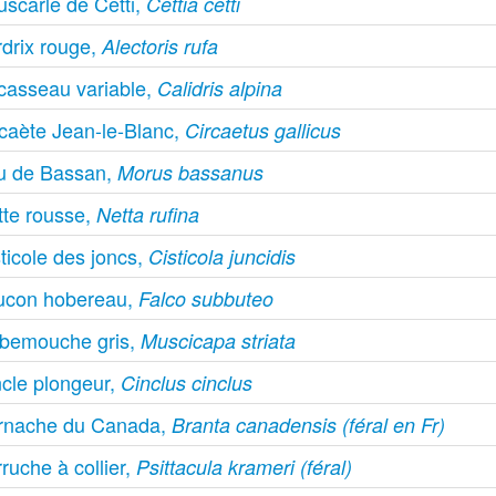
uscarle de Cetti,
Cettia cetti
rdrix rouge,
Alectoris rufa
casseau variable,
Calidris alpina
rcaète Jean-le-Blanc,
Circaetus gallicus
u de Bassan,
Morus bassanus
tte rousse,
Netta rufina
ticole des joncs,
Cisticola juncidis
ucon hobereau,
Falco subbuteo
bemouche gris,
Muscicapa striata
ncle plongeur,
Cinclus cinclus
rnache du Canada,
Branta canadensis (féral en Fr)
ruche à collier,
Psittacula krameri (féral)