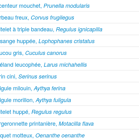
centeur mouchet,
Prunella modularis
rbeau freux,
Corvus frugilegus
telet à triple bandeau,
Regulus ignicapilla
sange huppée,
Lophophanes cristatus
ucou gris,
Cuculus canorus
éland leucophée,
Larus michahellis
in cini,
Serinus serinus
igule milouin,
Aythya ferina
igule morillon,
Aythya fuligula
itelet huppé,
Regulus regulus
rgeronnette printanière,
Motacilla flava
aquet motteux,
Oenanthe oenanthe