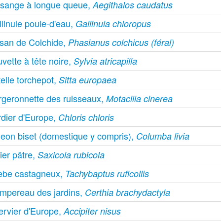
sange à longue queue,
Aegithalos caudatus
linule poule-d'eau,
Gallinula chloropus
isan de Colchide,
Phasianus colchicus (féral)
vette à tête noire,
Sylvia atricapilla
telle torchepot,
Sitta europaea
rgeronnette des ruisseaux,
Motacilla cinerea
rdier d'Europe,
Chloris chloris
geon biset (domestique y compris),
Columba livia
ier pâtre,
Saxicola rubicola
èbe castagneux,
Tachybaptus ruficollis
impereau des jardins,
Certhia brachydactyla
ervier d'Europe,
Accipiter nisus