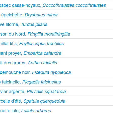
osbec casse-noyaux,
Coccothraustes coccothraustes
 épeichette,
Dryobates minor
ve litorne,
Turdus pilaris
nson du Nord,
Fringilla montifringilla
illot fitis,
Phylloscopus trochilus
uant proyer,
Emberiza calandra
it des arbres,
Anthus trivialis
bemouche noir,
Ficedula hypoleuca
s falcinelle,
Plegadis falcinellus
vier argenté,
Pluvialis squatarola
celle d'été,
Spatula querquedula
uette lulu,
Lullula arborea