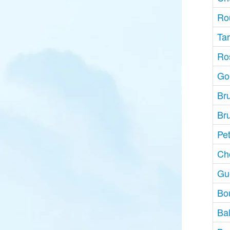
Ro
Ta
Ro
Go
Br
Br
Pet
Ch
Gu
Bou
Ba