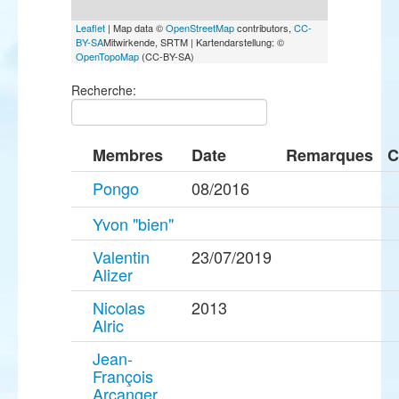
Leaflet
| Map data ©
OpenStreetMap
contributors,
CC-
BY-SA
Mitwirkende, SRTM | Kartendarstellung: ©
OpenTopoMap
(CC-BY-SA)
Recherche:
Membres
Date
Remarques
C
Pongo
08/2016
Yvon "bien"
Valentin
23/07/2019
Alizer
Nicolas
2013
Alric
Jean-
François
Arcanger