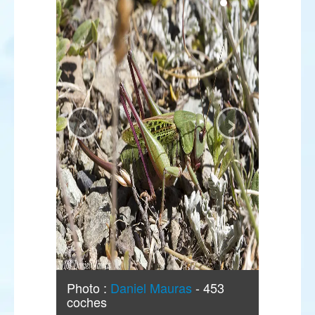
‹
›
Photo :
Daniel Mauras
- 453
coches