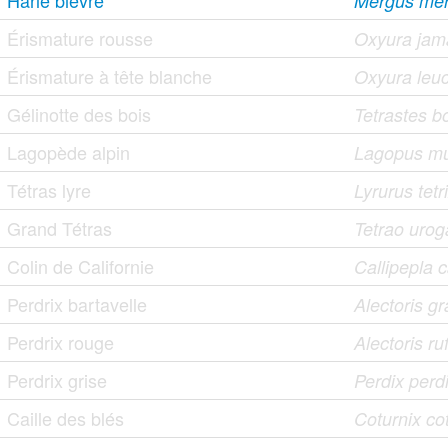
Harle bièvre
Mergus me
Érismature rousse
Oxyura jama
Érismature à tête blanche
Oxyura leu
Gélinotte des bois
Tetrastes b
Lagopède alpin
Lagopus m
Tétras lyre
Lyrurus tetr
Grand Tétras
Tetrao urog
Colin de Californie
Callipepla c
Perdrix bartavelle
Alectoris g
Perdrix rouge
Alectoris ru
Perdrix grise
Perdix perd
Caille des blés
Coturnix co