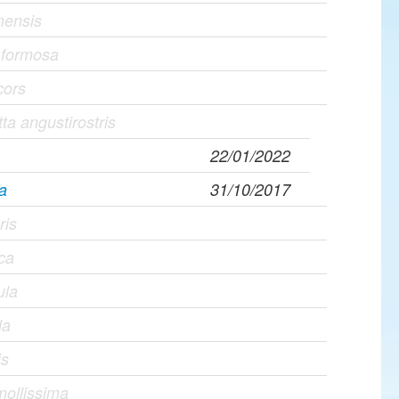
nensis
a formosa
cors
a angustirostris
22/01/2022
na
31/10/2017
ris
ca
ula
la
is
mollissima