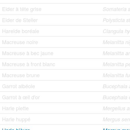
Eider à tête grise
Somateria s
Eider de Steller
Polysticta st
Harelde boréale
Clangula h
Macreuse noire
Melanitta n
Macreuse à bec jaune
Melanitta 
Macreuse à front blanc
Melanitta pe
Macreuse brune
Melanitta f
Garrot albéole
Bucephala 
Garrot à œil d'or
Bucephala 
Harle piette
Mergellus a
Harle huppé
Mergus serr