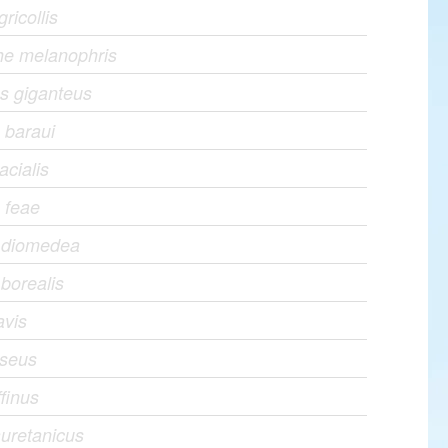
ricollis
he melanophris
s giganteus
 baraui
acialis
 feae
s diomedea
 borealis
avis
iseus
ffinus
uretanicus