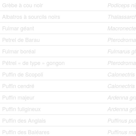
Grèbe à cou noir
Podiceps nig
Albatros à sourcils noirs
Thalassarc
Fulmar géant
Macronecte
Petrel de Barau
Pterodroma
Fulmar boréal
Fulmarus gl
Pétrel « de type » gongon
Pterodroma
Puffin de Scopoli
Calonectri
Puffin cendré
Calonectris
Puffin majeur
Ardenna gr
Puffin fuligineux
Ardenna gr
Puffin des Anglais
Puffinus pu
Puffin des Baléares
Puffinus ma