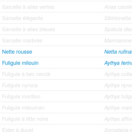
Sarcelle à ailes vertes
Anas caroli
Sarcelle élégante
Sibirionett
Sarcelle à ailes bleues
Spatula dis
Sarcelle marbrée
Marmaronett
Nette rousse
Netta rufina
Fuligule milouin
Aythya feri
Fuligule à bec cerclé
Aythya colla
Fuligule nyroca
Aythya nyro
Fuligule morillon
Aythya fulig
Fuligule milouinan
Aythya mari
Fuligule à tête noire
Aythya affin
Eider à duvet
Somateria 