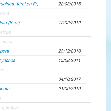
uginea (féral en Fr)
22/03/2015
dorna
lata (féral)
12/02/2012
elope
ricana
epera
23/12/2018
rhynchos
15/08/2011
pes
04/10/2017
peata
21/09/2019
a
erquedula