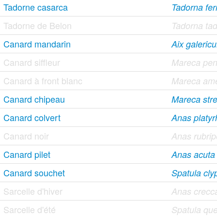
Tadorne casarca
Tadorna ferr
Tadorne de Belon
Tadorna ta
Canard mandarin
Aix galericu
Canard siffleur
Mareca pen
Canard à front blanc
Mareca ame
Canard chipeau
Mareca str
Canard colvert
Anas platy
Canard noir
Anas rubri
Canard pilet
Anas acuta
Canard souchet
Spatula cly
Sarcelle d'hiver
Anas crecc
Sarcelle d'été
Spatula qu