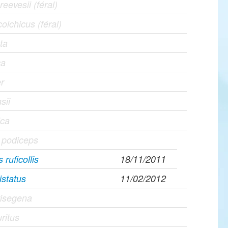
eevesii (féral)
olchicus (féral)
ta
ca
r
sii
ica
 podiceps
ruficollis
18/11/2011
istatus
11/02/2012
risegena
ritus