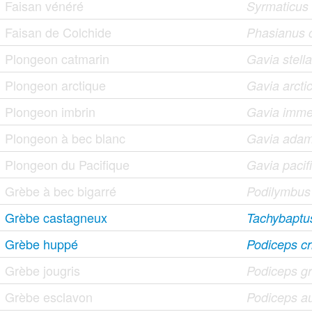
Faisan vénéré
Syrmaticus r
Faisan de Colchide
Phasianus c
Plongeon catmarin
Gavia stella
Plongeon arctique
Gavia arcti
Plongeon imbrin
Gavia imme
Plongeon à bec blanc
Gavia adam
Plongeon du Pacifique
Gavia pacif
Grèbe à bec bigarré
Podilymbus
Grèbe castagneux
Tachybaptus 
Grèbe huppé
Podiceps cr
Grèbe jougris
Podiceps g
Grèbe esclavon
Podiceps au