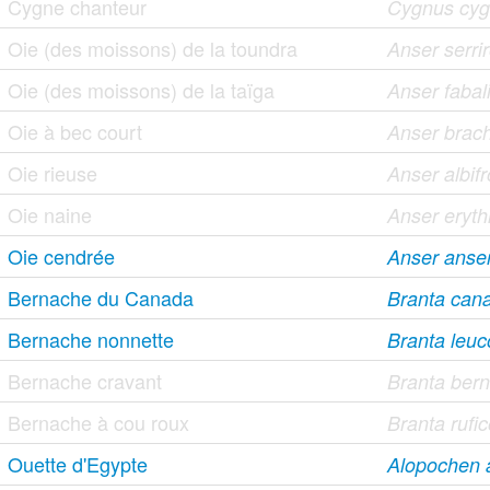
Cygne chanteur
Cygnus cy
Oie (des moissons) de la toundra
Anser serrir
Oie (des moissons) de la taïga
Anser fabal
Oie à bec court
Anser brac
Oie rieuse
Anser albif
Oie naine
Anser eryt
Oie cendrée
Anser anse
Bernache du Canada
Branta cana
Bernache nonnette
Branta leuc
Bernache cravant
Branta bern
Bernache à cou roux
Branta rufic
Ouette d'Egypte
Alopochen a