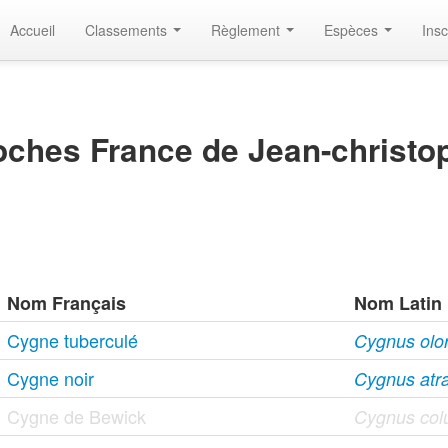
Accueil
Classements
Règlement
Espèces
Insc
ches France de Jean-christo
Nom Français
Nom Latin
Cygne tuberculé
Cygnus olor 
Cygne noir
Cygnus atra
Cygne de Bewick
Cygnus col