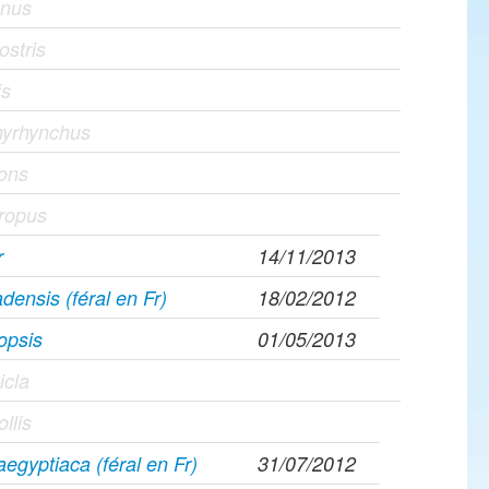
gnus
ostris
is
hyrhynchus
rons
hropus
r
14/11/2013
densis (féral en Fr)
18/02/2012
opsis
01/05/2013
icla
ollis
egyptiaca (féral en Fr)
31/07/2012