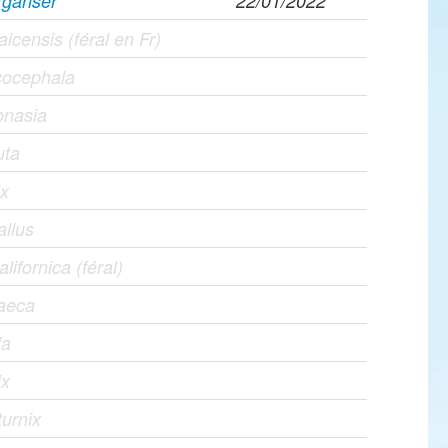
rganser
22/01/2022
icensis (féral en Fr)
cocephala
onasia
uta
ix
allus
alifornica (féral)
raeca
fa
ix
turnix