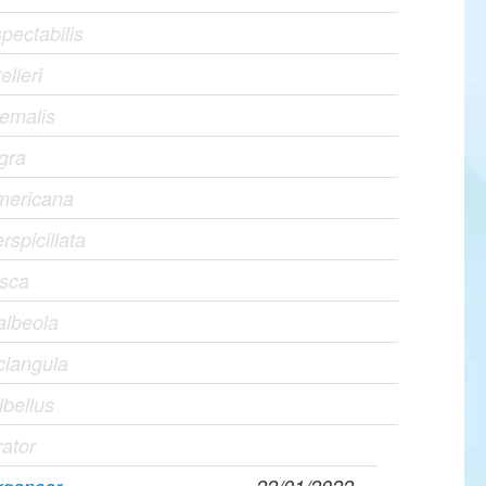
pectabilis
elleri
yemalis
igra
americana
rspicillata
usca
albeola
clangula
lbellus
ator