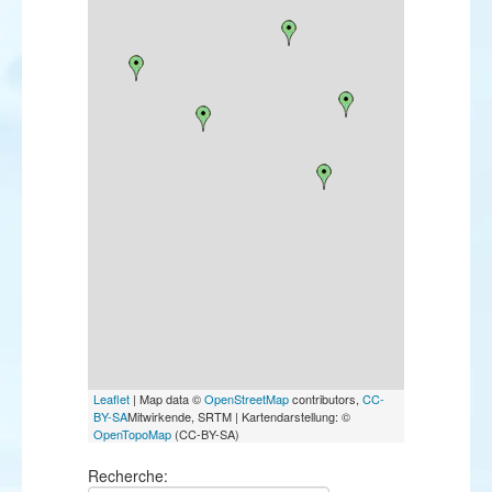
Leaflet
| Map data ©
OpenStreetMap
contributors,
CC-
BY-SA
Mitwirkende, SRTM | Kartendarstellung: ©
OpenTopoMap
(CC-BY-SA)
Recherche: