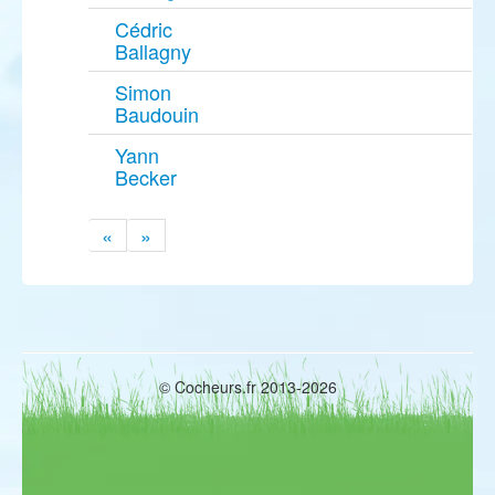
Cédric
Ballagny
Simon
Baudouin
Yann
Becker
«
»
© Cocheurs.fr 2013-2026