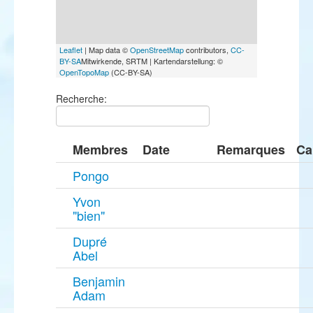
Leaflet
| Map data ©
OpenStreetMap
contributors,
CC-
BY-SA
Mitwirkende, SRTM | Kartendarstellung: ©
OpenTopoMap
(CC-BY-SA)
Recherche:
Membres
Date
Remarques
Ca
Pongo
Yvon
"bien"
Dupré
Abel
Benjamin
Adam