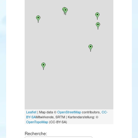
Leaflet
| Map data ©
OpenStreetMap
contributors,
CC-
BY-SA
Mitwirkende, SRTM | Kartendarstellung: ©
OpenTopoMap
(CC-BY-SA)
Recherche: