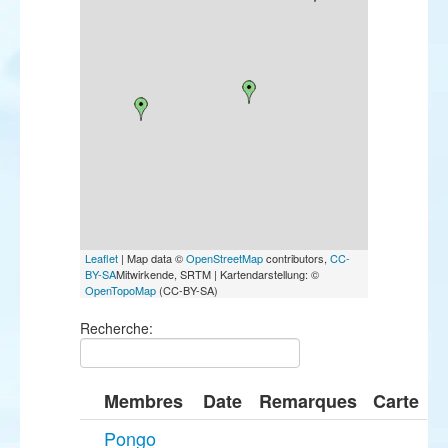
Leaflet
| Map data ©
OpenStreetMap
contributors,
CC-
BY-SA
Mitwirkende, SRTM | Kartendarstellung: ©
OpenTopoMap
(CC-BY-SA)
Recherche:
Membres
Date
Remarques
Carte
Pongo