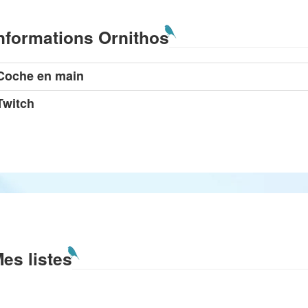
nformations Ornithos
Coche en main
Twitch
es listes