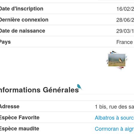
Date d'inscription
16/02/
Dernière connexion
28/06/
Date de naissance
29/03/
Pays
France
nformations Générales
Adresse
1 bis, rue des s
Espèce Favorite
Albatros à sourci
Espèce maudite
Cormoran à aigr