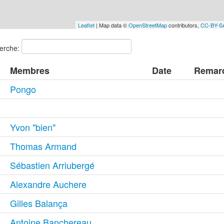
Leaflet
| Map data ©
OpenStreetMap
contributors,
CC-BY-S
erche:
Membres
Date
Remar
Pongo
Yvon "bien"
Thomas Armand
Sébastien Arriubergé
Alexandre Auchere
Gilles Balança
Antoine Banchereau