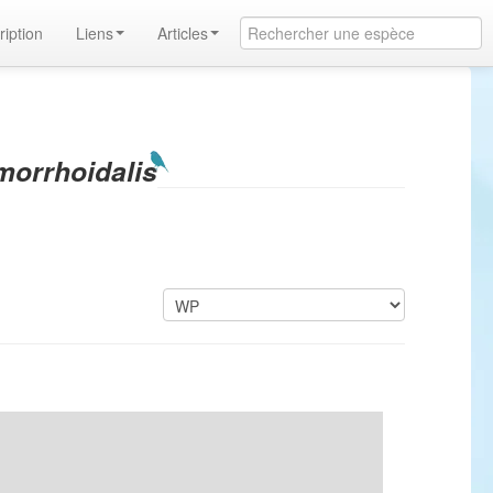
ription
Liens
Articles
morrhoidalis