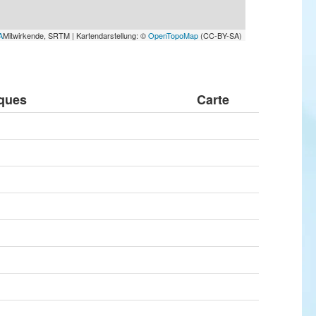
A
Mitwirkende, SRTM | Kartendarstellung: ©
OpenTopoMap
(CC-BY-SA)
ques
Carte