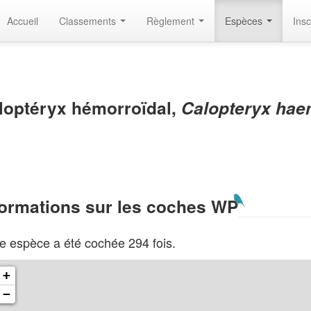
Accueil
Classements
Règlement
Espèces
Insc
loptéryx hémorroïdal,
Calopteryx hae
formations sur les coches WP
e espèce a été cochée 294 fois.
+
−