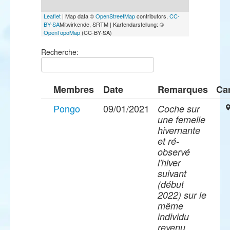
Leaflet
| Map data ©
OpenStreetMap
contributors,
CC-
BY-SA
Mitwirkende, SRTM | Kartendarstellung: ©
OpenTopoMap
(CC-BY-SA)
Recherche:
Membres
Date
Remarques
Ca
Pongo
09/01/2021
Coche sur
une femelle
hivernante
et ré-
observé
l'hiver
suivant
(début
2022) sur le
même
individu
revenu