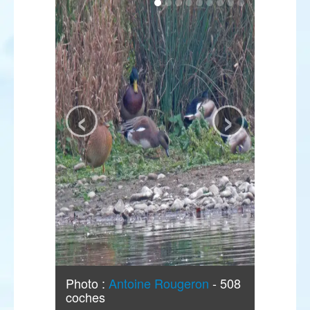
‹
›
Photo :
Antoine Rougeron
- 508
coches