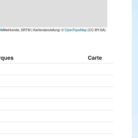
A
Mitwirkende, SRTM | Kartendarstellung: ©
OpenTopoMap
(CC-BY-SA)
rques
Carte