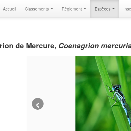
Accueil
Classements
Règlement
Espèces
Insc
rion de Mercure,
Coenagrion mercuria
‹