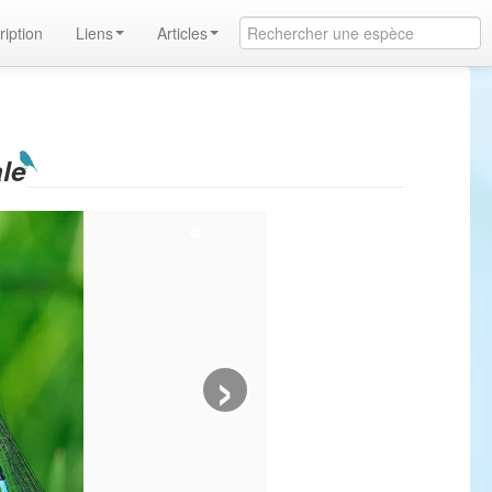
ription
Liens
Articles
le
›