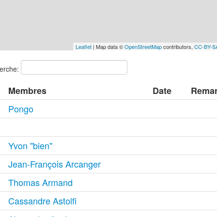
Leaflet
| Map data ©
OpenStreetMap
contributors,
CC-BY-S
erche:
Membres
Date
Rema
Pongo
Yvon "bien"
Jean-François Arcanger
Thomas Armand
Cassandre Astolfi