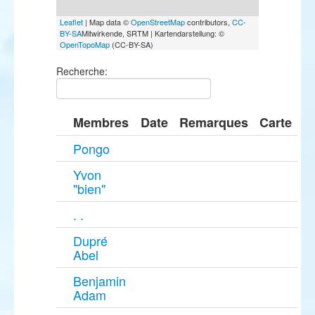
Leaflet
| Map data ©
OpenStreetMap
contributors,
CC-
BY-SA
Mitwirkende, SRTM | Kartendarstellung: ©
OpenTopoMap
(CC-BY-SA)
Recherche:
Membres
Date
Remarques
Carte
Pongo
Yvon
"bien"
. .
Dupré
Abel
Benjamin
Adam