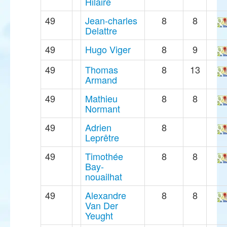
Hilaire
49
Jean-charles
8
8
Delattre
49
Hugo Viger
8
9
49
Thomas
8
13
Armand
49
Mathieu
8
8
Normant
49
Adrien
8
Leprêtre
49
Timothée
8
8
Bay-
nouailhat
49
Alexandre
8
8
Van Der
Yeught