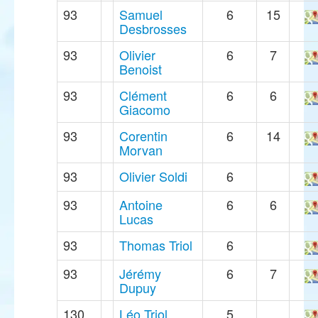
93
Samuel
6
15
Desbrosses
93
Olivier
6
7
Benoist
93
Clément
6
6
Giacomo
93
Corentin
6
14
Morvan
93
Olivier Soldi
6
93
Antoine
6
6
Lucas
93
Thomas Triol
6
93
Jérémy
6
7
Dupuy
130
Léo Triol
5