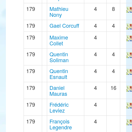
179
Mathieu
4
8
Nony
179
Gael Corcuff
4
4
179
Maxime
4
Collet
179
Quentin
4
4
Soliman
179
Quentin
4
4
Esnault
179
Daniel
4
16
Mauras
179
Frédéric
4
Leviez
179
François
4
Legendre