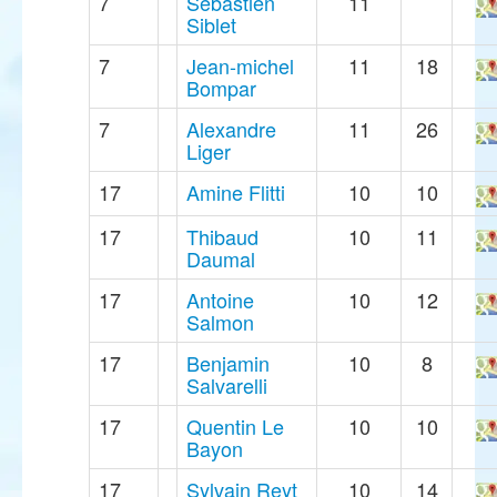
7
Sébastien
11
Siblet
7
Jean-michel
11
18
Bompar
7
Alexandre
11
26
Liger
17
Amine Flitti
10
10
17
Thibaud
10
11
Daumal
17
Antoine
10
12
Salmon
17
Benjamin
10
8
Salvarelli
17
Quentin Le
10
10
Bayon
17
Sylvain Reyt
10
14