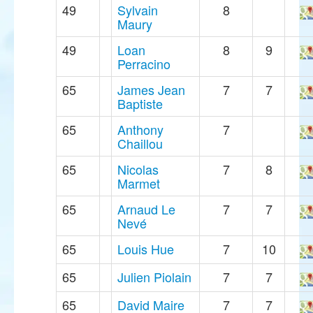
49
Sylvain
8
Maury
49
Loan
8
9
Perracino
65
James Jean
7
7
Baptiste
65
Anthony
7
Chaillou
65
Nicolas
7
8
Marmet
65
Arnaud Le
7
7
Nevé
65
Louis Hue
7
10
65
Julien Piolain
7
7
65
David Maire
7
7