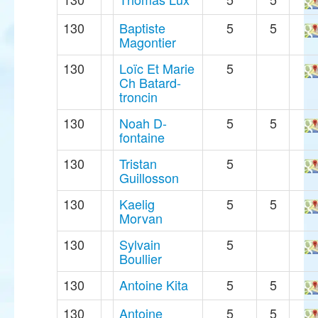
130
Baptiste
5
5
Magontier
130
Loïc Et Marie
5
Ch Batard-
troncin
130
Noah D-
5
5
fontaine
130
Tristan
5
Guillosson
130
Kaelig
5
5
Morvan
130
Sylvain
5
Boullier
130
Antoine Kita
5
5
130
Antoine
5
5