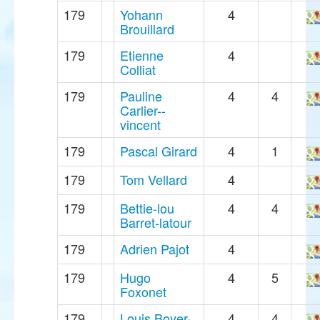
179
Yohann
4
Brouillard
179
Etienne
4
Colliat
179
Pauline
4
4
Carlier--
vincent
179
Pascal Girard
4
1
179
Tom Vellard
4
179
Bettie-lou
4
4
Barret-latour
179
Adrien Pajot
4
179
Hugo
4
5
Foxonet
179
Louis Boyer-
4
4