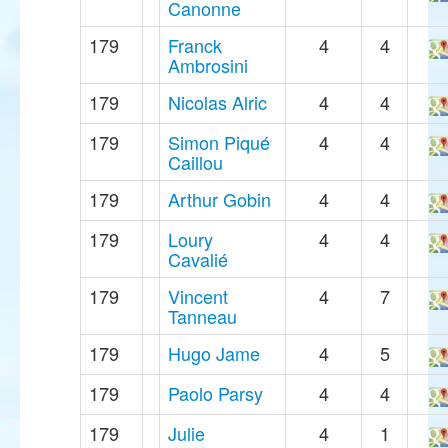
Canonne
179
Franck
4
4
Ambrosini
179
Nicolas Alric
4
4
179
Simon Piqué
4
4
Caillou
179
Arthur Gobin
4
4
179
Loury
4
4
Cavalié
179
Vincent
4
7
Tanneau
179
Hugo Jame
4
5
179
Paolo Parsy
4
4
179
Julie
4
1