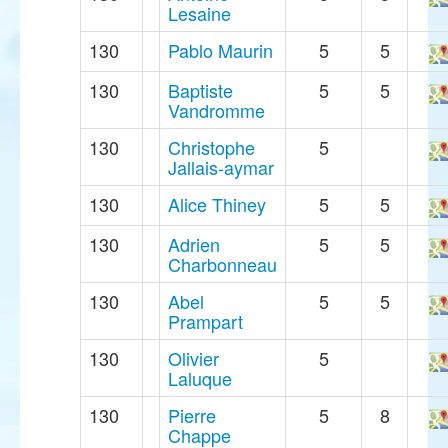
Lesaine
130
Pablo Maurin
5
5
130
Baptiste
5
5
Vandromme
130
Christophe
5
Jallais-aymar
130
Alice Thiney
5
5
130
Adrien
5
5
Charbonneau
130
Abel
5
5
Prampart
130
Olivier
5
Laluque
130
Pierre
5
8
Chappe