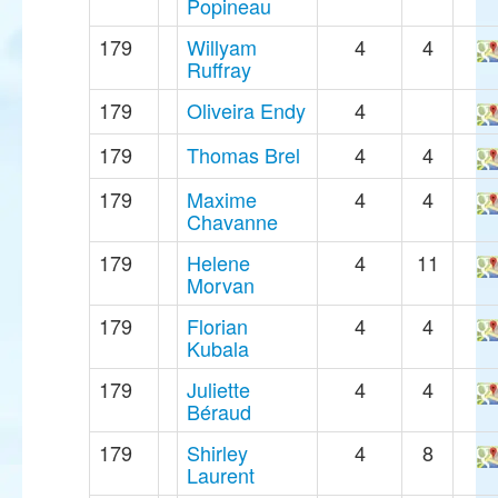
Popineau
179
Willyam
4
4
Ruffray
179
Oliveira Endy
4
179
Thomas Brel
4
4
179
Maxime
4
4
Chavanne
179
Helene
4
11
Morvan
179
Florian
4
4
Kubala
179
Juliette
4
4
Béraud
179
Shirley
4
8
Laurent