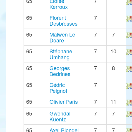
65
Eloïse
7
Kerroux
65
Florent
7
Desbrosses
65
Malwen Le
7
7
Doare
65
Stéphane
7
10
Umhang
65
Georges
7
8
Bedrines
65
Cédric
7
Peignot
65
Olivier Paris
7
11
65
Gwendal
7
7
Kuentz
65
Axel Blondel
7
7