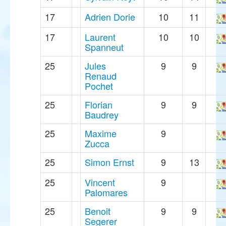
17
Adrien Dorie
10
11
17
Laurent
10
10
Spanneut
25
Jules
9
9
Renaud
Pochet
25
Florian
9
9
Baudrey
25
Maxime
9
Zucca
25
Simon Ernst
9
13
25
Vincent
9
Palomares
25
Benoit
9
9
Segerer