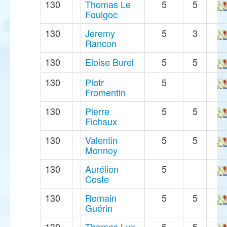
130
Thomas Le
5
5
Foulgoc
130
Jeremy
5
3
Rancon
130
Eloise Burel
5
5
130
Piotr
5
Fromentin
130
Pierre
5
5
Fichaux
130
Valentin
5
5
Monnoy
130
Aurélien
5
Coste
130
Romain
5
5
Guérin
130
Thomas Lux
5
5