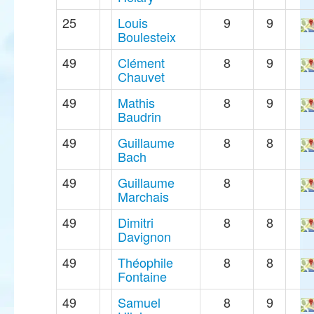
25
Louis
9
9
Boulesteix
49
Clément
8
9
Chauvet
49
Mathis
8
9
Baudrin
49
Guillaume
8
8
Bach
49
Guillaume
8
Marchais
49
Dimitri
8
8
Davignon
49
Théophile
8
8
Fontaine
49
Samuel
8
9