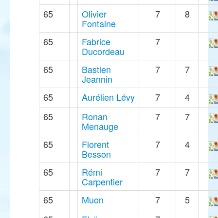
65
Olivier
7
8
Fontaine
65
Fabrice
7
Ducordeau
65
Bastien
7
7
Jeannin
65
Aurélien Lévy
7
4
65
Ronan
7
7
Menauge
65
Florent
7
4
Besson
65
Rémi
7
7
Carpentier
65
Muon
7
5