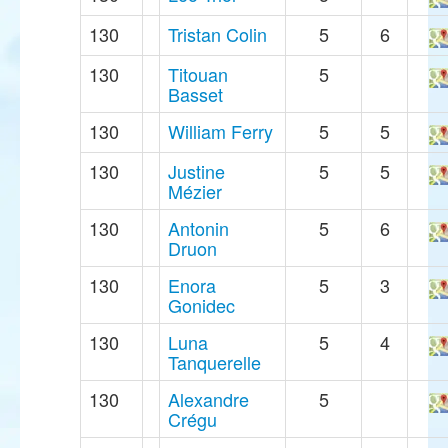
130
Tristan Colin
5
6
130
Titouan
5
Basset
130
William Ferry
5
5
130
Justine
5
5
Mézier
130
Antonin
5
6
Druon
130
Enora
5
3
Gonidec
130
Luna
5
4
Tanquerelle
130
Alexandre
5
Crégu