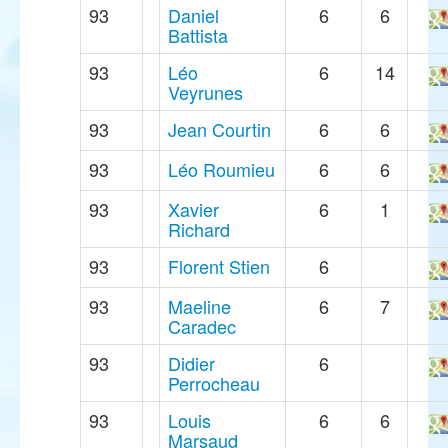
93
Daniel
6
6
Battista
93
Léo
6
14
Veyrunes
93
Jean Courtin
6
6
93
Léo Roumieu
6
6
93
Xavier
6
1
Richard
93
Florent Stien
6
93
Maeline
6
7
Caradec
93
Didier
6
Perrocheau
93
Louis
6
6
Marsaud