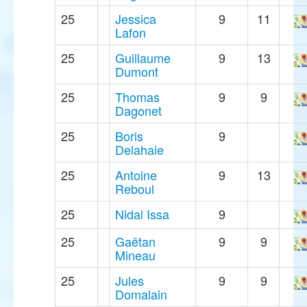
25
Jessica
9
11
Lafon
25
Guillaume
9
13
Dumont
25
Thomas
9
9
Dagonet
25
Boris
9
Delahaie
25
Antoine
9
13
Reboul
25
Nidal Issa
9
25
Gaëtan
9
9
Mineau
25
Jules
9
9
Domalain