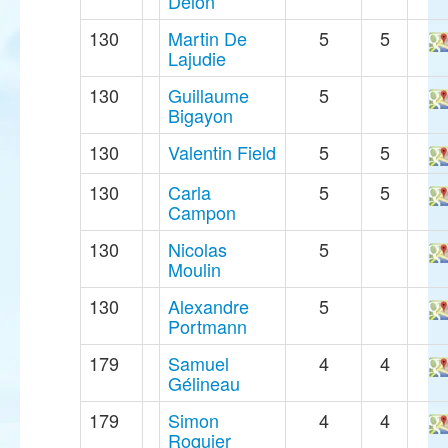
Delon
130
Martin De
5
5
Lajudie
130
Guillaume
5
Bigayon
130
Valentin Field
5
5
130
Carla
5
5
Campon
130
Nicolas
5
Moulin
130
Alexandre
5
Portmann
179
Samuel
4
4
Gélineau
179
Simon
4
4
Roquier