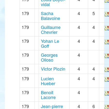
vidal
179
Sacha
4
5
Balavoine
179
Guillaume
4
4
Chevrier
179
Yohan Le
4
4
Goff
179
Georges
4
Olioso
179
Victor Piozin
4
4
179
Lucien
4
4
Hueber
179
Benoit
4
Lacorre
179
Jean-pierre
4
6