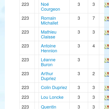
223
Noé
3
3
Courgeon
223
Romain
3
7
Michallet
223
Mathieu
3
3
Claisse
223
Antoine
3
4
Hennion
223
Léanne
3
Buron
223
Arthur
3
2
Dupriez
223
Colin Dupriez
3
3
223
Lou Loncke
3
3
223
Quentin
3
3