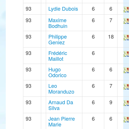
93
Lydie Dubois
6
6
93
Maxime
6
7
Bodhuin
93
Philippe
6
18
Geniez
93
Frédéric
6
Maillot
93
Hugo
6
6
Odorico
93
Leo
6
7
Moranduzo
93
Arnaud Da
6
9
Silva
93
Jean Pierre
6
6
Marie