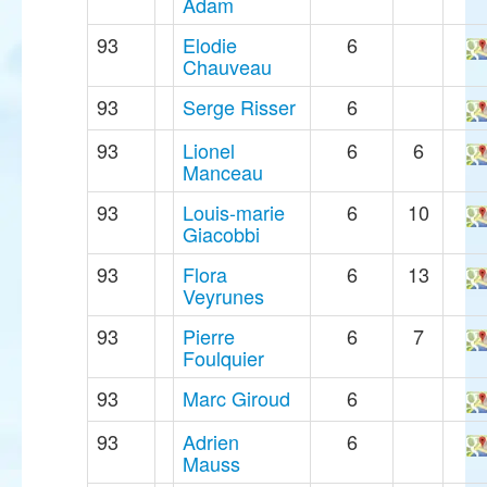
Adam
93
Elodie
6
Chauveau
93
Serge Risser
6
93
Lionel
6
6
Manceau
93
Louis-marie
6
10
Giacobbi
93
Flora
6
13
Veyrunes
93
Pierre
6
7
Foulquier
93
Marc Giroud
6
93
Adrien
6
Mauss