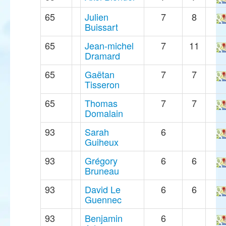
65
Julien
7
8
Buissart
65
Jean-michel
7
11
Dramard
65
Gaëtan
7
7
Tisseron
65
Thomas
7
7
Domalain
93
Sarah
6
Guiheux
93
Grégory
6
6
Bruneau
93
David Le
6
6
Guennec
93
Benjamin
6