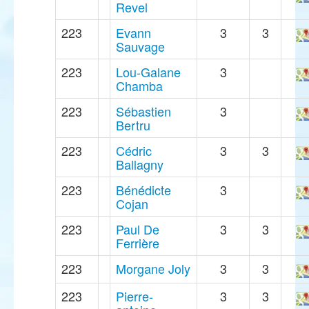
Revel
223
Evann
3
3
Sauvage
223
Lou-Galane
3
Chamba
223
Sébastien
3
Bertru
223
Cédric
3
3
Ballagny
223
Bénédicte
3
Cojan
223
Paul De
3
3
Ferrière
223
Morgane Joly
3
3
223
Pierre-
3
3