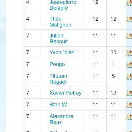
4
Jean-pierre
12
Delapré
4
Théo
12
12
Matignon
7
Julien
11
11
Renoult
7
Yvon "bien"
11
20
7
Pongo
11
11
7
Titouan
11
5
Roguet
7
Xavier Rufray
11
13
7
Stan W
11
11
7
Alexandre
11
11
Roux