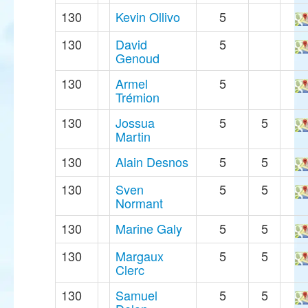
130
Kevin Ollivo
5
130
David
5
Genoud
130
Armel
5
Trémion
130
Jossua
5
5
Martin
130
Alain Desnos
5
5
130
Sven
5
5
Normant
130
Marine Galy
5
5
130
Margaux
5
5
Clerc
130
Samuel
5
5