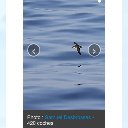
‹
›
Photo :
Samuel Desbrosses
-
420 coches