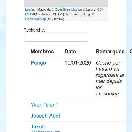
Leaflet
| Map data ©
OpenStreetMap
contributors,
CC-
BY-SA
Mitwirkende, SRTM | Kartendarstellung: ©
OpenTopoMap
(CC-BY-SA)
Recherche:
Membres
Date
Remarques
Pongo
10/01/2020
Coché par
hasard en
regardant la
mer depuis
les
aresquiers
Yvon "bien"
Joseph Abel
Jakub
Alchimowicz