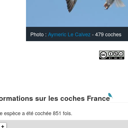
Photo :
Aymeric Le Calvez
- 479 coches
formations sur les coches France
e espèce a été cochée 851 fois.
+