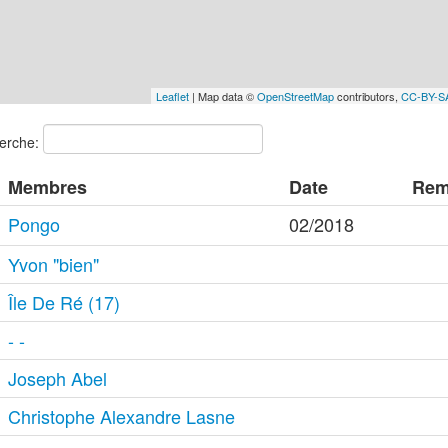
Leaflet
| Map data ©
OpenStreetMap
contributors,
CC-BY-S
erche:
Membres
Date
Rem
Pongo
02/2018
Yvon "bien"
Île De Ré (17)
- -
Joseph Abel
Christophe Alexandre Lasne