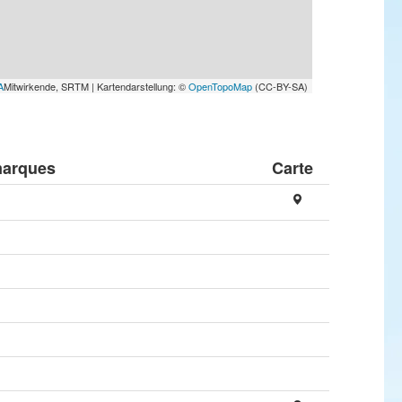
A
Mitwirkende, SRTM | Kartendarstellung: ©
OpenTopoMap
(CC-BY-SA)
arques
Carte