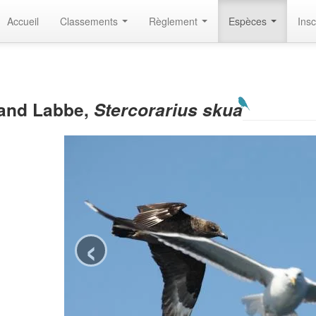
Accueil
Classements
Règlement
Espèces
Insc
and Labbe,
Stercorarius skua
‹