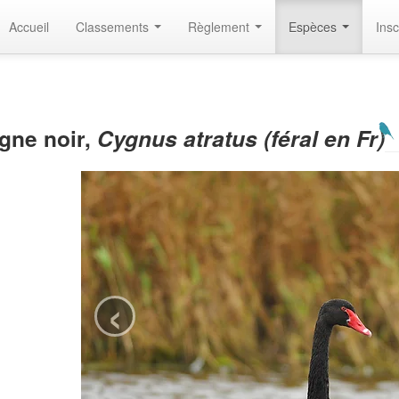
Accueil
Classements
Règlement
Espèces
Insc
gne noir,
Cygnus atratus (féral en Fr)
‹