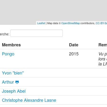
Leaflet
| Map data ©
OpenStreetMap
contributors,
CC-BY-S
erche:
Membres
Date
Rem
Pongo
2015
Vu p
lors
la 
Yvon "bien"
Arthur 🐸
Joseph Abel
Christophe Alexandre Lasne