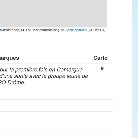
A
Mitwirkende, SRTM | Kartendarstellung: ©
OpenTopoMap
(CC-BY-SA)
arques
Carte
our la première fois en Camargue
 d'une sortie avec le groupe jeune de
LPO Drôme.