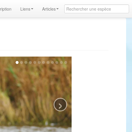
ription
Liens
Articles
›