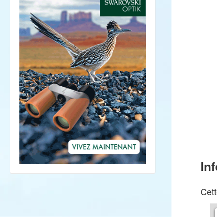
In
Cett