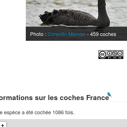
Photo :
Corentin Morvan
- 459 coches
formations sur les coches France
e espèce a été cochée 1086 fois.
+