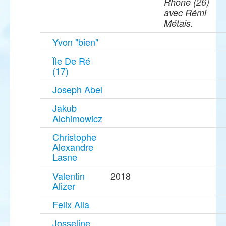
Rhône (26)
avec Rémi
Métais.
Yvon "bien"
Île De Ré
(17)
Joseph Abel
Jakub
Alchimowicz
Christophe
Alexandre
Lasne
Valentin
2018
Alizer
Felix Alla
Josseline