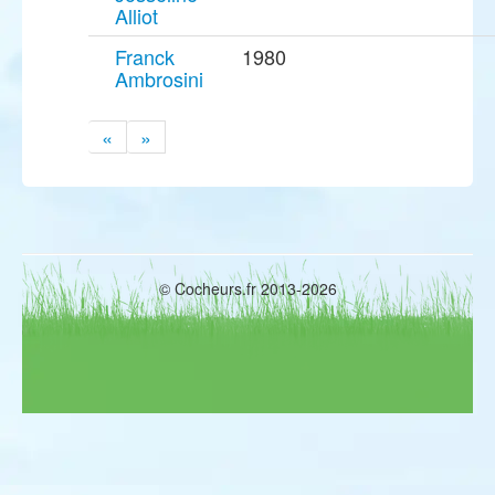
Alliot
Franck
1980
Ambrosini
«
»
© Cocheurs.fr 2013-2026