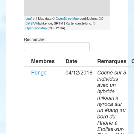
Leaflet
| Map data ©
OpenStreetMap
contributors,
CC-
BY-SA
Mitwirkende, SRTM | Kartendarstellung: ©
OpenTopoMap
(CC-BY-SA)
Recherche:
Membres
Date
Remarques
Pongo
04/12/2016
Coché sur 3
individus
avec un
hybride
milouin x
nyroca sur
un étang au
bord du
Rhône à
Etoiles-sur-