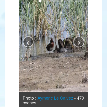
‹
›
Photo :
Aymeric Le Calvez
- 479
coches