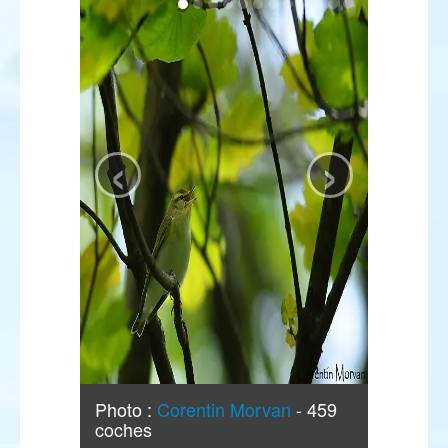
‹
›
Photo :
Corentin Morvan
- 459
coches