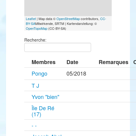
Leaflet
| Map data ©
OpenStreetMap
contributors,
CC-
BY-SA
Mitwirkende, SRTM | Kartendarstellung: ©
OpenTopoMap
(CC-BY-SA)
Recherche:
Membres
Date
Remarques
Pongo
05/2018
T J
Yvon "bien"
Île De Ré
(17)
- -