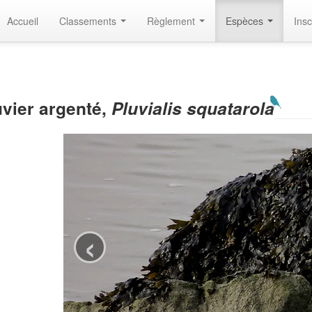
Accueil
Classements
Règlement
Espèces
Insc
uvier argenté,
Pluvialis squatarola
‹