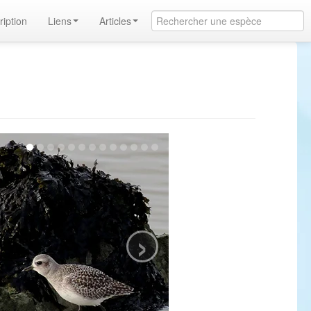
ription
Liens
Articles
›