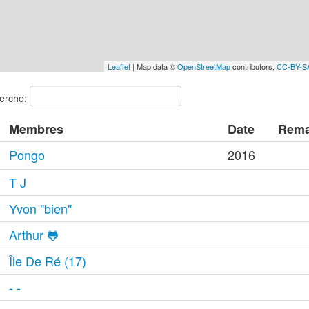
Leaflet
| Map data ©
OpenStreetMap
contributors,
CC-BY-S
erche:
Membres
Date
Rema
Pongo
2016
T J
Yvon "bien"
Arthur 🐸
Île De Ré (17)
- -