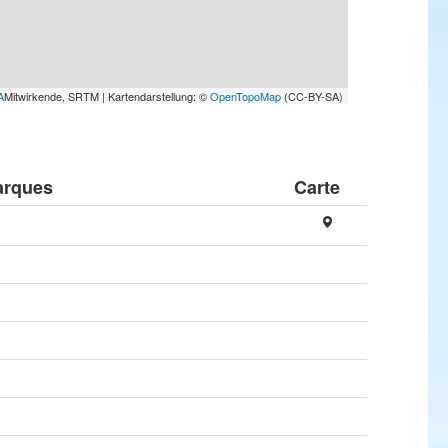
A
Mitwirkende, SRTM | Kartendarstellung: ©
OpenTopoMap
(CC-BY-SA)
rques
Carte