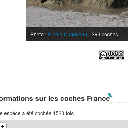
Photo :
Elodie Chauveau
- 393 coches
formations sur les coches France
e espèce a été cochée 1523 fois.
+